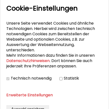
Cookie-Einstellungen
Alexander Gemeinhardt
Elena Wiezorek
Unsere Seite verwendet Cookies und ähnliche
Technologien. Hierbei wird zwischen technisch
notwendigen Cookies zum Bereitstellen der
Webseite und optionalen Cookies, z.B. zur
PUBLIKATIONEN
Auswertung der Webseitennutzung,
unterschieden.
Mehr Informationen dazu finden Sie in unseren
Typisch Darmstadt. Eine Stadt beschreibt
Datenschutzhinweisen
. Dort können Sie auch
sich selbst
jederzeit Ihre Präferenzen anpassen.
Konversion. Bürgerforum Stadt und
Technisch notwendig
Statistik
Quartier
Erweiterte Einstellungen
Konversion in Darmstadt. Fachforen
Zukünftige Quartiere in der Stadt