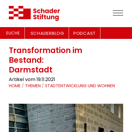
SUCHE
SCHADERBLOG
PODCAST
Transformation im
Bestand:
Darmstadt
Artikel vom 19.11.2021
HOME
/
THEMEN
/
STADTENTWICKLUNG UND WOHNEN