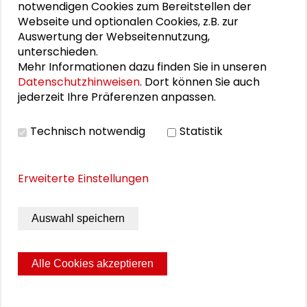
notwendigen Cookies zum Bereitstellen der
Webseite und optionalen Cookies, z.B. zur
Alexander Gemeinhardt
Auswertung der Webseitennutzung,
unterschieden.
Markus Hoschek
Mehr Informationen dazu finden Sie in unseren
Datenschutzhinweisen
. Dort können Sie auch
Lena Koch
jederzeit Ihre Präferenzen anpassen.
Ursula Stein
Technisch notwendig
Statistik
Erweiterte Einstellungen
THEMEN ZU DIESEM BEITRAG
Stadtentwicklung und Wohnen
Auswahl speichern
Kommunikation und Kultur
Stadtumbau
Alle Cookies akzeptieren
Residence
Seite drucken
Sitemap
Impressum
Datenschutz