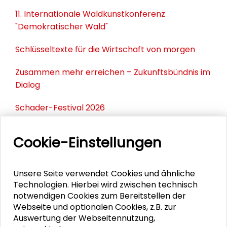
11. Internationale Waldkunstkonferenz
"Demokratischer Wald"
Schlüsseltexte für die Wirtschaft von morgen
Zusammen mehr erreichen – Zukunftsbündnis im
Dialog
Schader-Festival 2026
25. Runder Tisch Wissenschaftsstadt Darmstadt
Cookie-Einstellungen
PERSONEN IM KONTEXT
Unsere Seite verwendet Cookies und ähnliche
Technologien. Hierbei wird zwischen technisch
notwendigen Cookies zum Bereitstellen der
Trauer um Gisela Kubon-Gilke
Webseite und optionalen Cookies, z.B. zur
Auswertung der Webseitennutzung,