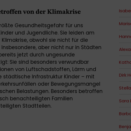
Isabe
troffen von der Klimakrise
Maris
e größte Gesundheitsgefahr für uns
inder und Jugendliche. Sie leiden am
Hann
Klimakrise, obwohl sie nicht für die
 Insbesondere, aber nicht nur in Städten
Alex
bereits jetzt durch ungesunde
gt: Sie sind besonders verwundbar
Katha
onen von Luftschadstoffen, Lärm und
Dirk 
 städtische Infrastruktur Kinder – mit
Verkehrsunfällen oder Bewegungsmangel
Stell
ischen Belastungen. Besonders betroffen
sch benachteiligten Familien
Sara 
iligten Stadtteilen.
Barb
Benja