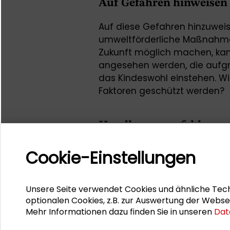
Auf Gefahren hinweisen
Auf diese Gefahren hinzuwei
umweltförderliche Maßnahmen
Zukunft möglich machen, kan
angesehen werden, die aufgru
das Kindeswohl einstehen. Wi
Faktoren geschützt werden?
Handlungsempfehlungen
Gemeinsam mit KLUG, der Deu
Cookie-Einstellungen
Gesundheit, hat die Schader-S
dialogorientierten Veranstal
Klimakrise“ eingeladen. Ziel
Unsere Seite verwendet Cookies und ähnliche Tech
junger Menschen Handlungsem
optionalen Cookies, z.B. zur Auswertung der Webse
Mehr Informationen dazu finden Sie in unseren
Dat
Weiterarbeit zu diesem wich
Fragestellungen an Politik, W