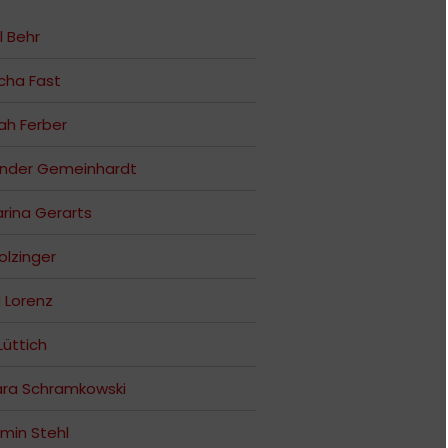
l Behr
cha Fast
ah Ferber
ander Gemeinhardt
rina Gerarts
Holzinger
a Lorenz
Lüttich
ara Schramkowski
min Stehl