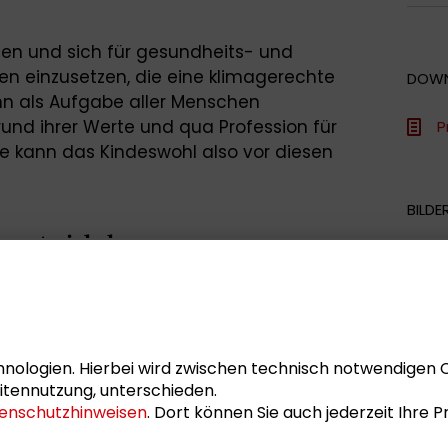
sen und sich für gesundheits- und
 einzusetzen, die eine klimagerechte
DOW
n als Aufgabe aller Menschen
nd ihrer Werte und qua Profession für
P
e kann das Kindeswohl also vor diesen
BILDE
 entwickeln
B
tschen Allianz Klimawandel und
tiftung herzlich zu einer
tung zum Thema „Kindeswohl in der
 war es, gemeinsam und unter Beteiligung
nologien. Hierbei wird zwischen technisch notwendigen 
pfehlungen zu erarbeiten, die die
itennutzung, unterschieden.
enschutzhinweisen
. Dort können Sie auch jederzeit Ihre
tigen Thema unterstützen,
irtschaft und Verbände zu entwickeln und