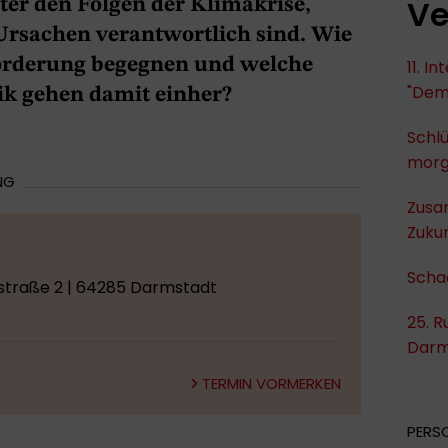
Ve
ter den Folgen der Klimakrise,
 Ursachen verantwortlich sind. Wie
orderung begegnen und welche
11. I
"Dem
tik gehen damit einher?
Schlü
mor
NG
Zusa
Zukun
Scha
straße 2 | 64285 Darmstadt
25. R
Darm
TERMIN VORMERKEN
PERS