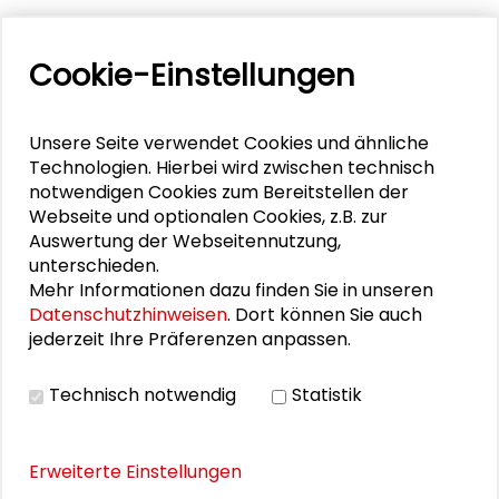
Cookie-Einstellungen
Personen im Kontext
Unsere Seite verwendet Cookies und ähnliche
Helmuth Berking
Technologien. Hierbei wird zwischen technisch
notwendigen Cookies zum Bereitstellen der
Wolfgang Bonß
Webseite und optionalen Cookies, z.B. zur
Auswertung der Webseitennutzung,
Jürgen Kohl
unterschieden.
Mehr Informationen dazu finden Sie in unseren
Konstanze Senge
Datenschutzhinweisen
. Dort können Sie auch
jederzeit Ihre Präferenzen anpassen.
Christian Stegbauer
Technisch notwendig
Statistik
Andrea Maurer
Erweiterte Einstellungen
VIDEO