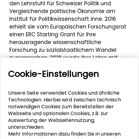
den Lehrstuhl für Schweizer Politik und
Vergleichende politische Ökonomie am
Institut für Politikwissenschaft inne. 2016
erhielt sie vom Europäischen Forschungsrat
einen ERC Starting Grant für ihre
herausragende wissenschaftliche
Forschung zu sozialstaatlichem Wandel
zugesprochen. 2018 wurde ihre Lehre mit
dem UZH Teaching Award ausgezeichnet.
Cookie-Einstellungen
Die gebürtige Luzernerin forscht im Bereich
der Vergleichenden Politikwissenschaft, der
Unsere Seite verwendet Cookies und ähnliche
Vergleichenden Politischen Ökonomie und
Technologien. Hierbei wird zwischen technisch
des politischen Verhaltens. Ihr Fokus liegt
notwendigen Cookies zum Bereitstellen der
dabei auf soziostrukturellem Wandel,
Webseite und optionalen Cookies, z.B. zur
Ungleichheit, Veränderungen von
Auswertung der Webseitennutzung,
Wahlverhalten und Parteiensystemen sowie
unterschieden.
deren Einfluss auf distributive Politik. Auch
Mehr Informationen dazu finden Sie in unseren