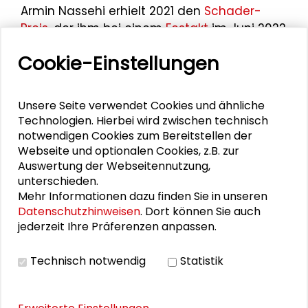
Armin Nassehi erhielt 2021 den
Schader-
Preis
, der ihm bei einem
Festakt
im Juni 2022
verliehen wurde. Er ist Mitglied im
Senat
der
Cookie-Einstellungen
Schader-Stiftung.
Unsere Seite verwendet Cookies und ähnliche
Technologien. Hierbei wird zwischen technisch
Personen im Kontext
notwendigen Cookies zum Bereitstellen der
Webseite und optionalen Cookies, z.B. zur
Erika Spiegel
Auswertung der Webseitennutzung,
unterschieden.
Mehr Informationen dazu finden Sie in unseren
Nicole Deitelhoff
Datenschutzhinweisen
. Dort können Sie auch
jederzeit Ihre Präferenzen anpassen.
Lisa Herzog
Otfried Jarren
Technisch notwendig
Statistik
Dorothea Kübler