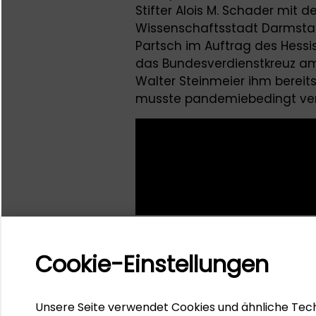
Stifter Alois M. Schader mit
Wissenschaftsstadt Darmstad
Partsch im Auftrag des Hessi
das Bundesverdienstkreuz am
Walter Steinmeier ihm bereit
musste pandemiebedingt ve
Cookie-Einstellungen
Unsere Seite verwendet Cookies und ähnliche Tech