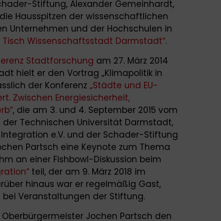
chader-Stiftung, Alexander Gemeinhardt,
ie Hausspitzen der wissenschaftlichen
den Unternehmen und der Hochschulen in
Tisch Wissenschaftsstadt Darmstadt“
.
ferenz Stadtforschung
am 27. März 2014
 hielt er den Vortrag „Klimapolitik in
ässlich der Konferenz
„Städte und EU-
ert. Zwischen Energiesicherheit,
rb“
, die am 3. und 4. September 2015 vom
aft der Technischen Universität Darmstadt,
Integration e.V. und der Schader-Stiftung
Jochen Partsch eine Keynote zum Thema
ahm an einer Fishbowl-Diskussion beim
ration“
teil, der am 9. März 2018 im
rüber hinaus war er regelmäßig Gast,
bei Veranstaltungen der Stiftung.
 Oberbürgermeister Jochen Partsch den