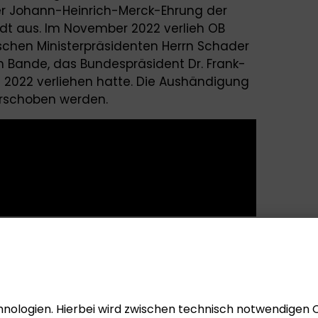
 der Johann-Heinrich-Merck-Ehrung der
t aus. Im November 2022 verlieh OB
schen Ministerpräsidenten Herrn Schader
 Bande, das Bundespräsident Dr. Frank-
s 2022 verliehen hatte. Die Aushändigung
rschoben werden.
nologien. Hierbei wird zwischen technisch notwendigen 