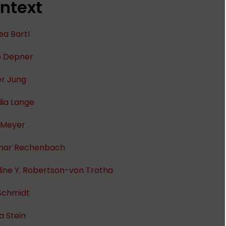
ntext
ea Bartl
o Depner
er Jung
dia Lange
 Meyer
ar Rechenbach
ine Y. Robertson-von Trotha
 Schmidt
a Stein