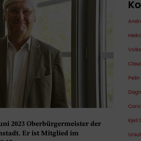
Ko
Andr
Heik
Volk
Clau
Pelin
Dagm
Carol
Kjell
Juni 2023 Oberbürgermeister der
tadt. Er ist Mitglied im
Ursul