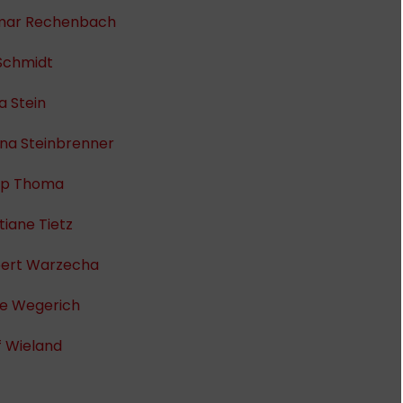
ar Rechenbach
 Schmidt
a Stein
ana Steinbrenner
ipp Thoma
tiane Tietz
bert Warzecha
le Wegerich
f Wieland