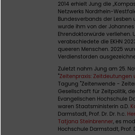
2014 erhielt Jung die „Komp
Netzwerks Nordrhein-Westfale
Bundesverbands der Lesben un
wurde ihm von der Johannes 
Ehrendoktorwürde verliehen. 
verabschiedete die EKHN 202
queeren Menschen. 2025 wur
Verdienstorden ausgezeichn
Zuletzt nahm Jung am 25. N
"
Zeitenpraxis: Zeitdeutungen u
Tagung "Zeitenwende - Zeite
Gesellschaft für Zeitpolitik, 
Evangelischen Hochschule Dar
waren Staatsministerin a.D.
K
Darmstadt, Prof. Dr. Dr. h.c.
He
Tatjana Steinbrenner
, es mod
Hochschule Darmstadt, Prof. 