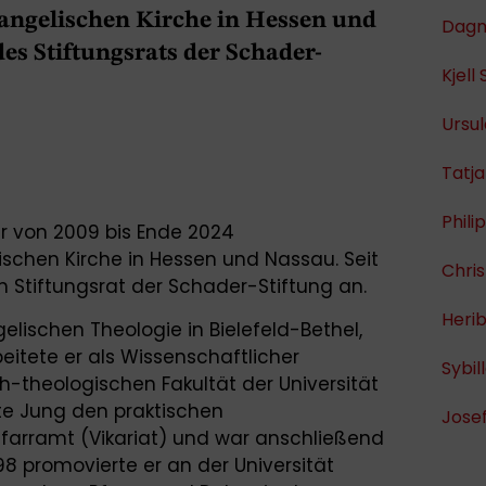
angelischen Kirche in Hessen und
Dagm
des Stiftungsrats der Schader-
Kjell
Ursul
Tatj
Phil
ar von 2009 bis Ende 2024
ischen Kirche in Hessen und Nassau. Seit
Chris
m Stiftungsrat der Schader-Stiftung an.
Heri
ischen Theologie in Bielefeld-Bethel,
eitete er als Wissenschaftlicher
Sybil
h-theologischen Fakultät der Universität
tete Jung den praktischen
Jose
Pfarramt (Vikariat) und war anschließend
998 promovierte er an der Universität