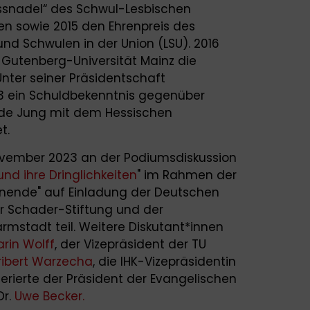
assnadel“ des Schwul-Lesbischen
n sowie 2015 den Ehrenpreis des
d Schwulen in der Union (LSU). 2016
Gutenberg-Universität Mainz die
Unter seiner Präsidentschaft
3 ein Schuldbekenntnis gegenüber
de Jung mit dem Hessischen
et.
ovember 2023 an der Podiumsdiskussion
nd ihre Dringlichkeiten
" im Rahmen der
nende" auf Einladung der Deutschen
der Schader-Stiftung und der
mstadt teil. Weitere Diskutant*innen
arin Wolff
, der Vizepräsident der TU
ribert Warzecha
, die IHK-Vizepräsidentin
erierte der Präsident der Evangelischen
Dr.
Uwe Becker.