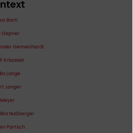
ntext
ea Bartl
o Depner
ander Gemeinhardt
f Kriszeleit
dia Lange
rt Langer
 Meyer
lika Nußberger
en Partsch