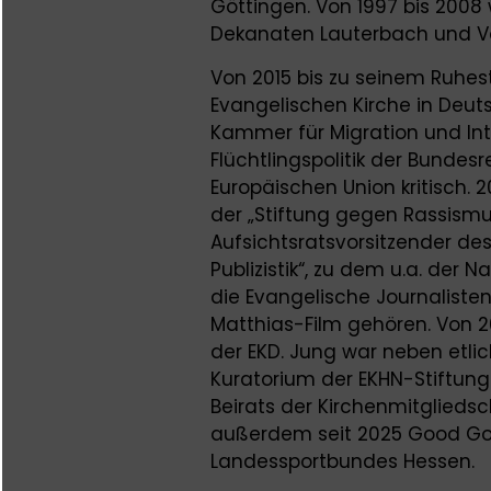
Göttingen. Von 1997 bis 2008
Dekanaten Lauterbach und V
Von 2015 bis zu seinem Ruhe
Evangelischen Kirche in Deuts
Kammer für Migration und Int
Flüchtlingspolitik der Bundes
Europäischen Union kritisch.
der „Stiftung gegen Rassismus
Aufsichtsratsvorsitzender d
Publizistik“, zu dem u.a. der 
die Evangelische Journaliste
Matthias-Film gehören. Von 2
der EKD. Jung war neben etl
Kuratorium der EKHN-Stiftung
Beirats der Kirchenmitglieds
außerdem seit 2025 Good Go
Landessportbundes Hessen.