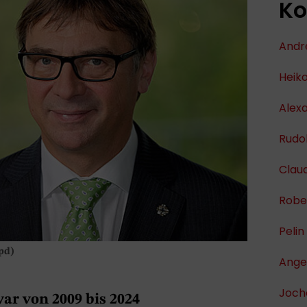
Ko
Andr
Heik
Alex
Rudol
Clau
Robe
Pelin
pd)
Ange
Joch
war von 2009 bis 2024