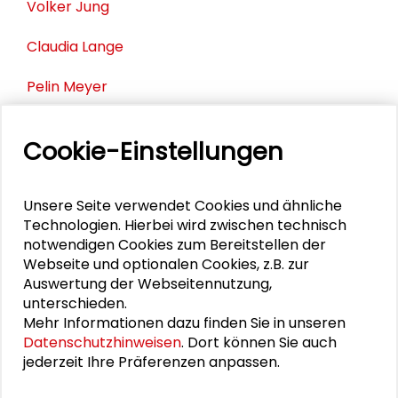
Volker Jung
Claudia Lange
Pelin Meyer
Jochen Partsch
Cookie-Einstellungen
Dagmar Rechenbach
Unsere Seite verwendet Cookies und ähnliche
Caroline Y. Robertson-von Trotha
Technologien. Hierbei wird zwischen technisch
notwendigen Cookies zum Bereitstellen der
Kjell Schmidt
Webseite und optionalen Cookies, z.B. zur
Auswertung der Webseitennutzung,
Ursula Stein
unterschieden.
Mehr Informationen dazu finden Sie in unseren
Philipp Thoma
Datenschutzhinweisen
. Dort können Sie auch
jederzeit Ihre Präferenzen anpassen.
Sybille Wegerich