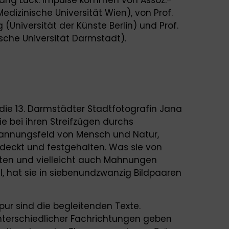
gang Lück. Impulse kommen von Assoz.-
Medizinische Universität Wien), von Prof.
ng (Universität der Künste Berlin) und Prof.
sche Universität Darmstadt).
die 13. Darmstädter Stadtfotografin Jana
ie bei ihren Streifzügen durchs
annungsfeld von Mensch und Natur,
tdeckt und festgehalten. Was sie von
hten und vielleicht auch Mahnungen
l, hat sie in siebenundzwanzig Bildpaaren
pur sind die begleitenden Texte.
terschiedlicher Fachrichtungen geben