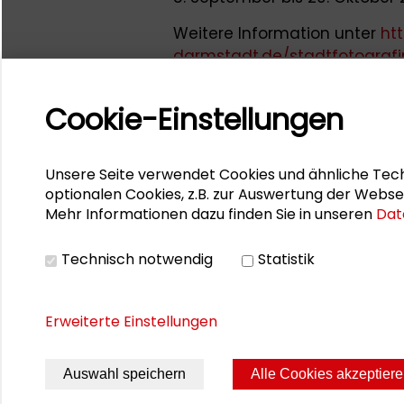
Weitere Information unter
ht
darmstadt.de/stadtfotografi
Cookie-Einstellungen
Anmeldungen bis 15. Okt
Eine Anmeldung zur Veranstalt
Unsere Seite verwendet Cookies und ähnliche Tech
Anmeldebutton möglich. Die 
optionalen Cookies, z.B. zur Auswertung der Webse
Fishbowl-Diskussion finden 
Mehr Informationen dazu finden Sie in unseren
Dat
statt.
Technisch notwendig
Statistik
Ansprechpartnerin ist
Dr. Stel
Erweiterte Einstellungen
Auswahl speichern
Alle Cookies akzeptier
Seite drucken
Sitemap
Impres