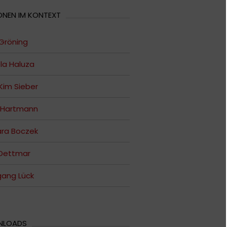
ONEN IM KONTEXT
Gröning
la Haluza
Kim Sieber
 Hartmann
ra Boczek
 Dettmar
gang Lück
NLOADS