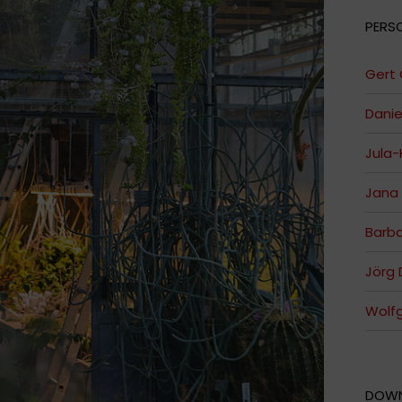
PERS
Gert 
Danie
Jula-
Jana
Barba
Jörg
Wolf
DOW