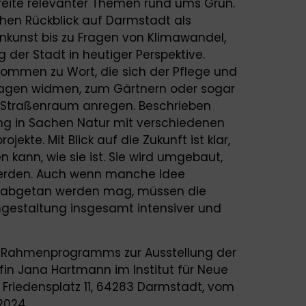
breite relevanter Themen rund ums Grün.
chen Rückblick auf Darmstadt als
enkunst bis zu Fragen von Klimawandel,
 der Stadt in heutiger Perspektive.
n kommen zu Wort, die sich der Pflege und
lagen widmen, zum Gärtnern oder sogar
 Straßenraum anregen. Beschrieben
ng in Sachen Natur mit verschiedenen
ekte. Mit Blick auf die Zukunft ist klar,
n kann, wie sie ist. Sie wird umgebaut,
 werden. Auch wenn manche Idee
e abgetan werden mag, müssen die
Umgestaltung insgesamt intensiver und
es Rahmenprogramms zur Ausstellung der
fin Jana Hartmann im Institut für Neue
, Friedensplatz 11, 64283 Darmstadt, vom
2024.