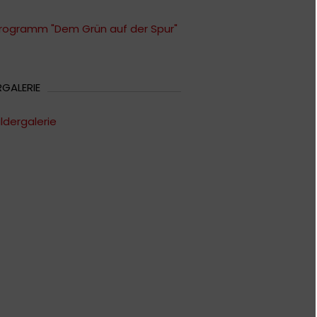
rogramm "Dem Grün auf der Spur"
RGALERIE
ildergalerie