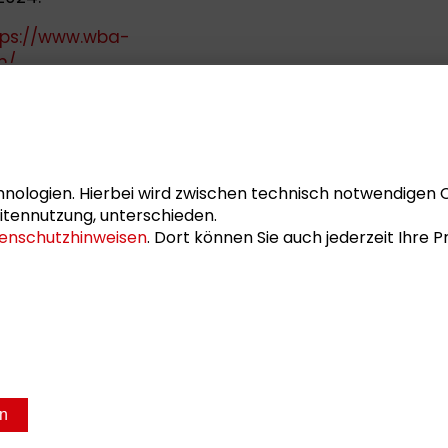
tps://www.wba-
n/
.
ober 2024
ung ist noch bis 15. Oktober über den
nologien. Hierbei wird zwischen technisch notwendigen 
Impulsrunde sowie die anschließende
itennutzung, unterschieden.
im 2. Obergeschoss des Schader-Forums
enschutzhinweisen
. Dort können Sie auch jederzeit Ihre
la Lorenz
.
en
sum
Datenschutz