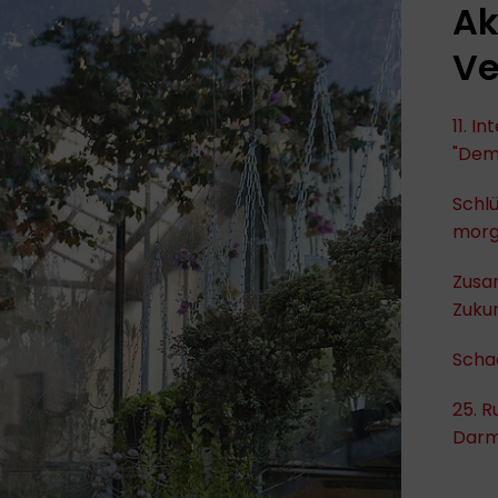
Ak
Ve
11. I
"Dem
Schlü
mor
Zusa
Zukun
Scha
25. R
Darm