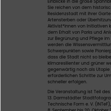
Einblicke in die große Spann
Sie reichen von dem historis
Residenzstadt mit ihrer Gart
Artensterben oder Überhitzung
Aktivist*innen von Initiative
dem Erhalt von Parks und An
zur Begrünung und Pflege im
werden die Wissensvermittlu
Schwerpunkten sowie Pionierproj
dass die Stadt nicht so bleibe
klimaresilienter und grüner
gegenwärtig noch als Utopi
erforderlichen Schritte zur 
schneller erfolgen.
Die Veranstaltung ist Teil d
13. Darmstädter Stadtfotogra
Technische Form e. V. (INTeF)
8. September bis 20. Oktober 