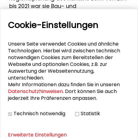
bis 2021 war sie Bau- und
Planungsdezernentin der Stadt Darmstadt.
Sie hatte zahlreiche Lehraufträge inne,
Cookie-Einstellungen
beispielsweise an der TU Darmstadt für
Freiraumplanung.
Unsere Seite verwendet Cookies und ähnliche
Barbara Boczek ist Mitherausgeberin des
Technologien. Hierbei wird zwischen technisch
Buches "Dem Grün auf der Spur", welches sie
notwendigen Cookies zum Bereitstellen der
Webseite und optionalen Cookies, z.B. zur
am 17. Oktober 2024 im Schader-Forum bei
Auswertung der Webseitennutzung,
der Impulsrunde und Diskussion
"Dem Grün
unterschieden.
auf der Spur"
vorstellt.
Mehr Informationen dazu finden Sie in unseren
Datenschutzhinweisen
. Dort können Sie auch
jederzeit Ihre Präferenzen anpassen.
Personen im Kontext
Technisch notwendig
Statistik
Jana Hartmann
Erweiterte Einstellungen