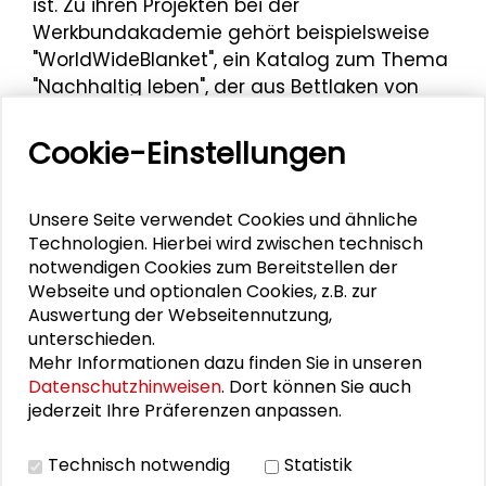
ist. Zu ihren Projekten bei der
Werkbundakademie gehört beispielsweise
"WorldWideBlanket", ein Katalog zum Thema
"Nachhaltig leben", der aus Bettlaken von
über 2.000 Menschen zusammengenäht
und anschließend mithilfe von Upcycling
Cookie-Einstellungen
wiederverwertet wurde. Seit 2013 ist sie als
Singer-Songwriterin unter dem Alias julakim
Unsere Seite verwendet Cookies und ähnliche
tätig.
Technologien. Hierbei wird zwischen technisch
Jula-Kim Sieber ist für die
notwendigen Cookies zum Bereitstellen der
Webseite und optionalen Cookies, z.B. zur
Werkbundakademie Kooperationspartnerin
Auswertung der Webseitennutzung,
der Impulsrunde und Diskussion
"Dem Grün
unterschieden.
auf der Spur"
im Schader-Forum am 17.
Mehr Informationen dazu finden Sie in unseren
Oktober 2024.
Datenschutzhinweisen
. Dort können Sie auch
jederzeit Ihre Präferenzen anpassen.
Technisch notwendig
Statistik