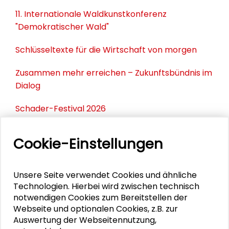
11. Internationale Waldkunstkonferenz
"Demokratischer Wald"
Schlüsseltexte für die Wirtschaft von morgen
Zusammen mehr erreichen – Zukunftsbündnis im
Dialog
Schader-Festival 2026
25. Runder Tisch Wissenschaftsstadt Darmstadt
Cookie-Einstellungen
PERSONEN IM KONTEXT
Unsere Seite verwendet Cookies und ähnliche
Technologien. Hierbei wird zwischen technisch
notwendigen Cookies zum Bereitstellen der
Trauer um Gisela Kubon-Gilke
Webseite und optionalen Cookies, z.B. zur
Auswertung der Webseitennutzung,