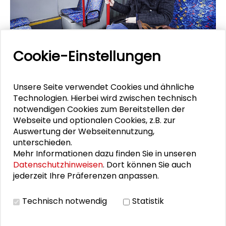
Cookie-Einstellungen
Unsere Seite verwendet Cookies und ähnliche
Die Liberalisierung des Marktes im
Technologien. Hierbei wird zwischen technisch
Öffentlichen Personennahverkehr
notwendigen Cookies zum Bereitstellen der
Webseite und optionalen Cookies, z.B. zur
Der wesentliche Grund für die Einführung des
Auswertung der Webseitennutzung,
Wettbewerbs im Bereich des Öffentlichen
unterschieden.
Personennahverkehrs (ÖPNV) ist das Bestreben
Mehr Informationen dazu finden Sie in unseren
der Europäischen Union, die Dienstleistungsmärkte
Datenschutzhinweisen
. Dort können Sie auch
zu liberalisieren. Dabei ist es Ziel, durch
jederzeit Ihre Präferenzen anpassen.
wettbewerbsbedingte Innovationen und
gesteigerte Effizienz die Wirtschaftlichkeit und die
Attraktivität des ÖPNV zu erhöhen.
Von Uwe Köhler
Technisch notwendig
Statistik
MEHR ERFAHREN