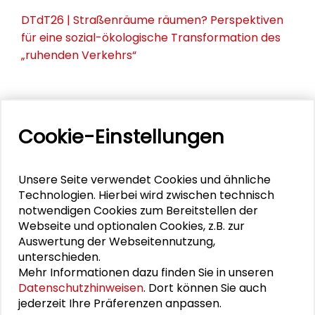
DTdT26 | Straßenräume räumen? Perspektiven
für eine sozial-ökologische Transformation des
„ruhenden Verkehrs“
PERSONEN IM KONTEXT
Cookie-Einstellungen
Silke Kleihauer
Unsere Seite verwendet Cookies und ähnliche
Daniel Hanss
Technologien. Hierbei wird zwischen technisch
notwendigen Cookies zum Bereitstellen der
Charis Stoica
Webseite und optionalen Cookies, z.B. zur
Auswertung der Webseitennutzung,
unterschieden.
Mehr Informationen dazu finden Sie in unseren
THEMEN ZU DIESEM BEITRAG
Datenschutzhinweisen
. Dort können Sie auch
jederzeit Ihre Präferenzen anpassen.
Stadtentwicklung und Wohnen