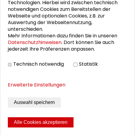
Technologien. Hierbei wird zwischen technisch
notwendigen Cookies zum Bereitstellen der
Schlüsseltexte für die Wirtschaft von morgen
Webseite und optionalen Cookies, z.B. zur
Auswertung der Webseitennutzung,
Zusammen mehr erreichen – Zukunftsbündnis im
unterschieden.
Dialog
Mehr Informationen dazu finden Sie in unseren
Datenschutzhinweisen
. Dort können Sie auch
Schader-Festival 2026
jederzeit Ihre Präferenzen anpassen.
25. Runder Tisch Wissenschaftsstadt Darmstadt
Technisch notwendig
Statistik
Erweiterte Einstellungen
Auswahl speichern
Alle Cookies akzeptieren
Seite drucken
Sitemap
Impressum
Datenschutz