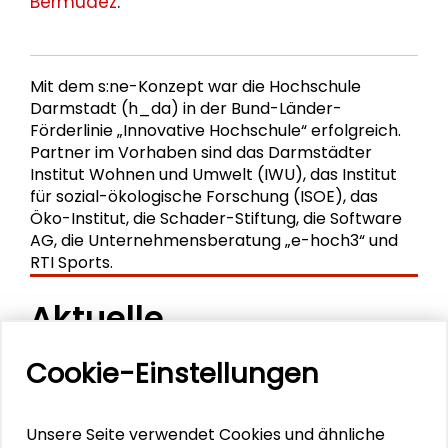
Bermudez
.
Mit dem s:ne-Konzept war die Hochschule
Darmstadt (h_da) in der Bund-Länder-
Förderlinie „Innovative Hochschule“ erfolgreich.
Partner im Vorhaben sind das Darmstädter
Institut Wohnen und Umwelt (IWU), das Institut
für sozial-ökologische Forschung (ISOE), das
Öko-Institut, die Schader-Stiftung, die Software
AG, die Unternehmensberatung „e-hoch3“ und
RTI Sports.
Aktuelle
Veranstaltungen
Cookie-Einstellungen
11. Internationale Waldkunstkonferenz
Unsere Seite verwendet Cookies und ähnliche
"Demokratischer Wald"