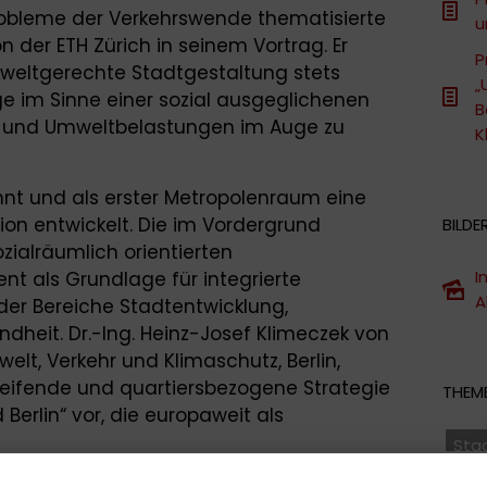
obleme der Verkehrswende thematisierte
u
n der ETH Zürich in seinem Vortrag. Er
P
mweltgerechte Stadtgestaltung stets
„
ge im Sinne einer sozial ausgeglichenen
B
n und Umweltbelastungen im Auge zu
K
annt und als erster Metropolenraum eine
on entwickelt. Die im Vordergrund
BILDE
zialräumlich orientierten
I
t als Grundlage für integrierte
A
r Bereiche Stadtentwicklung,
heit. Dr.-Ing. Heinz-Josef Klimeczek von
lt, Verkehr und Klimaschutz, Berlin,
greifende und quartiersbezogene Strategie
THEME
Berlin“ vor, die europaweit als
Sta
Nach
log widmeten sich die Vortragenden –