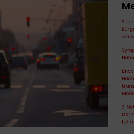
Me
Scoot
Bürge
der M
Symp
Nahm
Linco
Nachh
trans
Mobil
3. Ne
Darm
fahrr