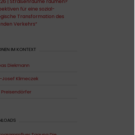
26 | Straßenräume räumen?
ektiven für eine sozial-
ogische Transformation des
enden Verkehrs“
ONEN IM KONTEXT
eas Diekmann
-Josef Klimeczek
 Preisendörfer
NLOADS
rogrammflyer Tagung Die