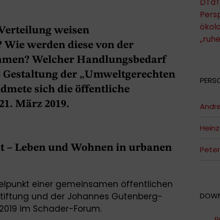
DTdT
Persp
ökol
Verteilung weisen
„ruh
 Wie werden diese von der
men? Welcher Handlungsbedarf
ie Gestaltung der „Umweltgerechten
PERS
dmete sich die öffentliche
1. März 2019.
Andr
Heinz
dt – Leben und Wohnen in urbanen
Peter
telpunkt einer gemeinsamen öffentlichen
tiftung und der Johannes Gutenberg-
DOW
z 2019 im Schader-Forum.
P