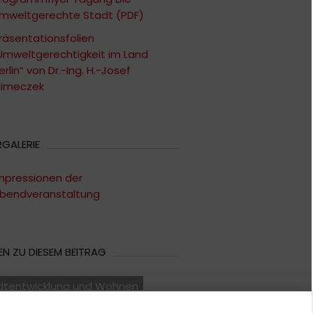
mweltgerechte Stadt (PDF)
räsentationsfolien
Umweltgerechtigkeit im Land
erlin“ von Dr.-Ing. H.-Josef
limeczek
RGALERIE
mpressionen der
bendveranstaltung
N ZU DIESEM BEITRAG
dtentwicklung und Wohnen
haltige Entwicklung