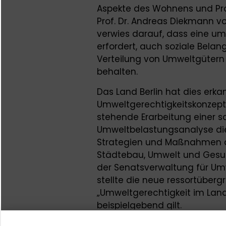
Aspekte des Wohnens und Pr
Prof. Dr. Andreas Diekmann vo
verwies darauf, dass eine u
erfordert, auch soziale Belan
Verteilung von Umweltgüter
behalten.
Das Land Berlin hat dies erk
Umweltgerechtigkeitskonzepti
stehende Erarbeitung einer so
Umweltbelastungsanalyse dien
Strategien und Maßnahmen de
Städtebau, Umwelt und Gesund
der Senatsverwaltung für Umwe
stellte die neue ressortüber
„Umweltgerechtigkeit im Land 
beispielgebend gilt.
In einem anschließenden Dia