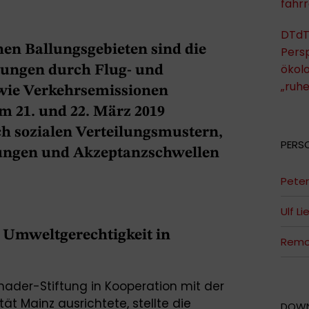
fahrr
DTdT
hen Ballungsgebieten sind die
Persp
ökol
ungen durch Flug- und
„ruh
wie Verkehrsemissionen
m 21. und 22. März 2019
ch sozialen Verteilungsmustern,
PERS
zungen und Akzeptanzschwellen
Peter
Ulf Li
Umweltgerechtigkeit in
Remo 
hader-Stiftung in Kooperation mit der
t Mainz ausrichtete, stellte die
DOW