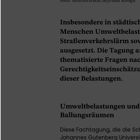
Foto: Shutterstock/Myriam Keogh
Insbesondere in städtisc
Menschen Umweltbelast
Straßenverkehrslärm so
ausgesetzt. Die Tagung a
thematisierte Fragen na
Gerechtigkeitseinschät
dieser Belastungen.
Umweltbelastungen und 
Ballungsräumen
Diese Fachtagung, die die Sc
Johannes Gutenberg Universitä