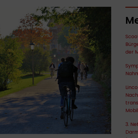
Me
Scoot
Bürge
der M
Symp
Nahm
Linco
Nachh
trans
Mobil
3. Ne
Darm