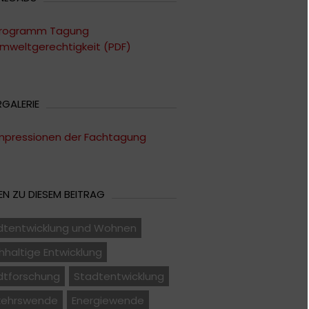
rogramm Tagung
mweltgerechtigkeit (PDF)
RGALERIE
mpressionen der Fachtagung
N ZU DIESEM BEITRAG
dtentwicklung und Wohnen
haltige Entwicklung
dtforschung
Stadtentwicklung
kehrswende
Energiewende