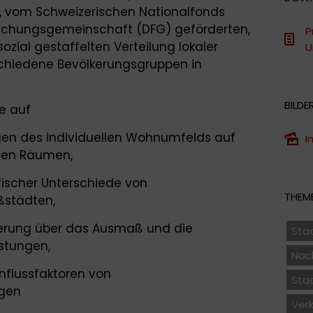
n, vom Schweizerischen Nationalfonds
schungsgemeinschaft (DFG) geförderten,
P
sozial gestaffelten Verteilung lokaler
U
chiedene Bevölkerungsgruppen in
BILDE
e auf
gen des individuellen Wohnumfelds auf
I
anen Räumen,
fischer Unterschiede von
THEME
ßstädten,
kerung über das Ausmaß und die
Sta
stungen,
Nach
influssfaktoren von
Sta
ngen
Ver