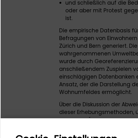
und schließlich auf die Be
oder aber mit Protest geg
ist.
Die empirische Datenbasis fü
Befragungen von Einwohnern 
Zürich und Bern generiert. Di
wahrgenommenen Umweltbel
wurde durch Georeferenzier
anschließendem Zuspielen v
einschlägigen Datenbanken e
Ansatz, der die Darstellung d
Wohnumfeldes ermöglicht.
Über die Diskussion der Abw
dieser Erhebungsmethoden, ü
Meinungen" aus der Praxis nä
Frage, wie Umweltbelastung
Bevölkerungsgruppen wahrg