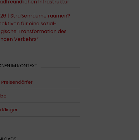
adfreundlichen Infrastruktur
26 | Straßenräume räumen?
ektiven für eine sozial-
ogische Transformation des
enden Verkehrs“
ONEN IM KONTEXT
 Preisendörfer
ebe
Klinger
NLOADS