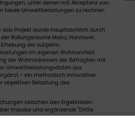
dingungen, unter denen mit Akzeptanz von
en lokale Umweltbelastungen zu rechnen
r das Projekt wurde hauptsächlich durch
der Ballungsräume Mainz, Hannover,
e Erhebung der subjektiv
astungen im eigenen Wohnumfeld
ung der Wohnadressen der Befragten mit
on Umweltbelastungsdaten aus
rgänzt - ein methodisch innovativer
er objektiven Belastung des
eichungen zwischen den Ergebnissen
ber Impulse und ergänzende "Dritte
herten wir uns in der Veranstaltung der
en von verschiedenen
enommen und beurteilt werden und