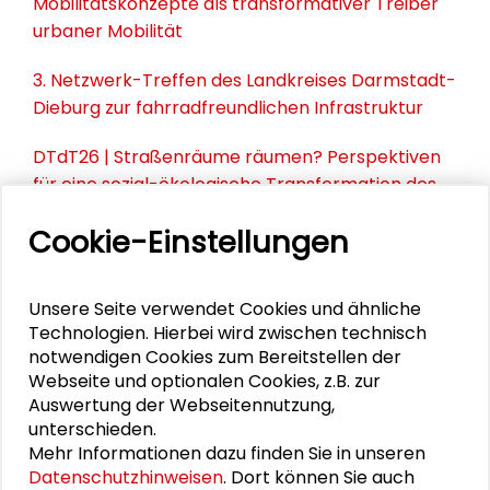
Mobilitätskonzepte als transformativer Treiber
urbaner Mobilität
3. Netzwerk-Treffen des Landkreises Darmstadt-
Dieburg zur fahrradfreundlichen Infrastruktur
DTdT26 | Straßenräume räumen? Perspektiven
für eine sozial-ökologische Transformation des
„ruhenden Verkehrs“
Cookie-Einstellungen
PUBLIKATIONEN
Unsere Seite verwendet Cookies und ähnliche
Technologien. Hierbei wird zwischen technisch
notwendigen Cookies zum Bereitstellen der
Öffentliche Daseinsvorsorge – Problem
Webseite und optionalen Cookies, z.B. zur
oder Lösung? Argumente und Materialien
Auswertung der Webseitennutzung,
zur Debatte
unterschieden.
Mehr Informationen dazu finden Sie in unseren
Datenschutzhinweisen
. Dort können Sie auch
Die Zukunft der Daseinsvorsorge.