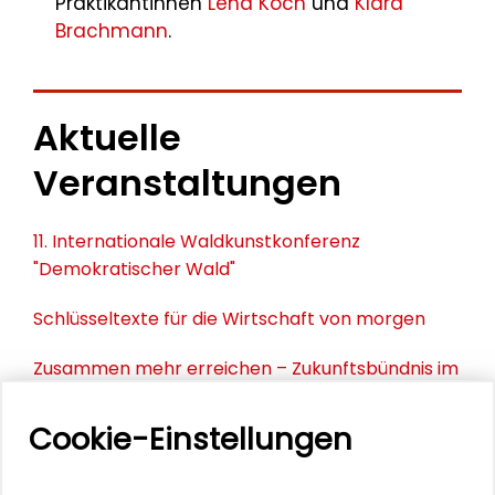
Praktikantinnen
Lena Koch
und
Klara
Brachmann
.
Aktuelle
Veranstaltungen
11. Internationale Waldkunstkonferenz
"Demokratischer Wald"
Schlüsseltexte für die Wirtschaft von morgen
Zusammen mehr erreichen – Zukunftsbündnis im
Dialog
Cookie-Einstellungen
Schader-Festival 2026