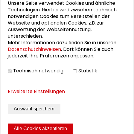
25. Runder Tisch Wissenschaftsstadt Darmstadt
Unsere Seite verwendet Cookies und ähnliche
Technologien. Hierbei wird zwischen technisch
notwendigen Cookies zum Bereitstellen der
Webseite und optionalen Cookies, z.B. zur
PERSONEN IM KONTEXT
Auswertung der Webseitennutzung,
unterschieden.
Björn Egner
Mehr Informationen dazu finden Sie in unseren
Datenschutzhinweisen
. Dort können Sie auch
Alexander Gemeinhardt
jederzeit Ihre Präferenzen anpassen.
Luise Spieker
Technisch notwendig
Statistik
Arne Steffen
Erweiterte Einstellungen
Ursula Stein
Sybille Wegerich
Auswahl speichern
Alle Cookies akzeptieren