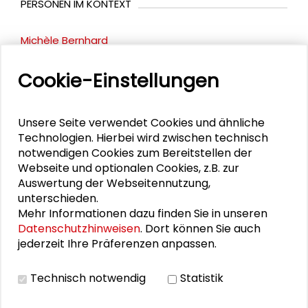
PERSONEN IM KONTEXT
Michèle Bernhard
Alexander Gemeinhardt
Cookie-Einstellungen
Astrid Schmeing
Unsere Seite verwendet Cookies und ähnliche
Désirée Nothnagel
Technologien. Hierbei wird zwischen technisch
notwendigen Cookies zum Bereitstellen der
Christina West
Webseite und optionalen Cookies, z.B. zur
Auswertung der Webseitennutzung,
unterschieden.
Mehr Informationen dazu finden Sie in unseren
DOWNLOADS
Datenschutzhinweisen
. Dort können Sie auch
jederzeit Ihre Präferenzen anpassen.
Nachhaltige Stadtentwicklung: Mollerstadt
(s:ne)
Technisch notwendig
Statistik