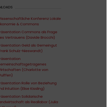
NLOADS
issenschaftliche Konferenz Lokale
konomie & Commons
räsentation Commons als Frage
es Vertrauens (Davide Brocchi)
räsentation Geld als Gemeingut
Frank Schulz-Nieswandt)
räsentation
emeinschaftsgetragenes
irtschaften (Charlotte von
ulffen)
räsentation Rolle von Beziehung
nd Intuition (Elise Kissling)
räsentation Solidarische
andwirtschaft als Reallabor (Julia