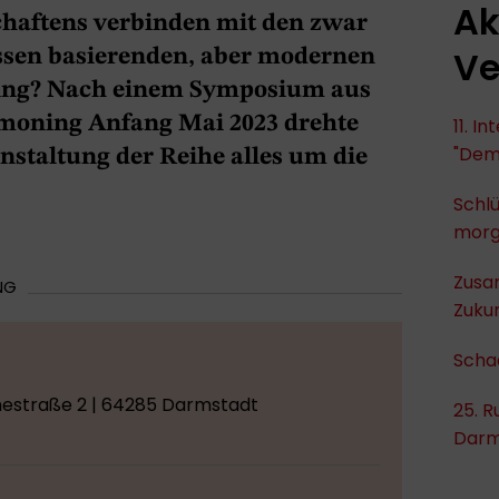
Ak
haftens verbinden mit den zwar
Ve
ssen basierenden, aber modernen
ng? Nach einem Symposium aus
moning Anfang Mai 2023 drehte
11. I
"Dem
anstaltung der Reihe alles um die
Schlü
mor
Zusa
NG
Zukun
Scha
estraße 2 | 64285 Darmstadt
25. R
Darm