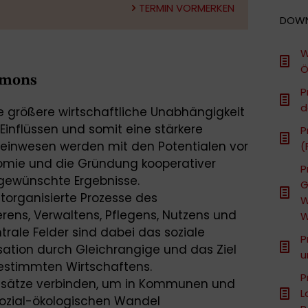
TERMIN VORMERKEN
DOW
W
Ö
mmons
P
d
ne größere wirtschaftliche Unabhängigkeit
Einflüssen und somit eine stärkere
P
meinwesen werden mit den Potentialen vor
(
nomie und die Gründung kooperativer
P
 gewünschte Ergebnisse.
G
torganisierte Prozesse des
W
erens, Verwaltens, Pflegens, Nutzens und
W
rale Felder sind dabei das soziale
P
sation durch Gleichrangige und das Ziel
u
estimmten Wirtschaftens.
P
Ansätze verbinden, um in Kommunen und
L
ozial-ökologischen Wandel