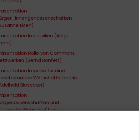
othamel)
räsentation
ürger_innengenossenschaften
Susanne Elsen)
räsentation Immovilien (Antje
runo)
räsentation Rolle von Commons-
etzwerken (Bernd Bonfert)
räsentation Impulse für eine
ransformative Wirtschaftstheorie
Adelheid Biesecker)
räsentation
ollgenossenschaften und
ntegrierte Währung (Jens
artignoni)
räsentation Lokale Banken
Richard Werner)