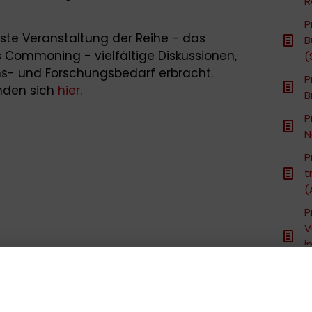
R
P
rste Veranstaltung der Reihe - das
B
 Commoning - vielfältige Diskussionen,
(
s- und Forschungsbedarf erbracht.
P
nden sich
hier
.
B
P
N
P
t
(
P
V
i
M
P
(