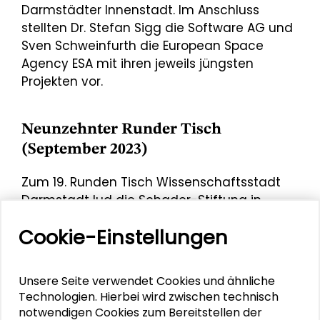
Darmstädter Innenstadt. Im Anschluss
stellten Dr. Stefan Sigg die Software AG und
Sven Schweinfurth die European Space
Agency ESA mit ihren jeweils jüngsten
Projekten vor.
Neunzehnter Runder Tisch
(September 2023)
Zum 19. Runden Tisch Wissenschaftsstadt
Darmstadt lud die Schader-Stiftung in
Verbindung mit dem Oberbürgermeister der
Cookie-Einstellungen
Wissenschaftsstadt Darmstadt,
Hanno Benz
,
und der Präsidentin der Technischen
Universität Darmstadt,
Prof. Dr. Tana Brühl
,
Unsere Seite verwendet Cookies und ähnliche
am 25. September ins Wissenschaftsschloß,
Technologien. Hierbei wird zwischen technisch
das historische Residenzschloss Darmstadt,
notwendigen Cookies zum Bereitstellen der