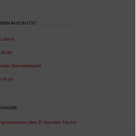
ONEN IM KONTEXT
o Benz
 Brühl
ander Gemeinhardt
n Plum
RGALERIE
mpressionen des 21. Runden Tischs