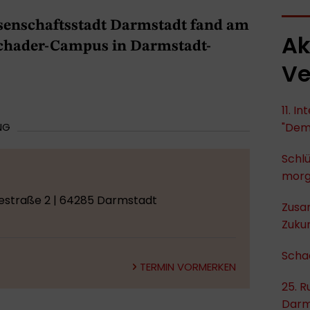
senschaftsstadt Darmstadt fand am
Ak
Schader-Campus in Darmstadt-
Ve
11. I
NG
"Dem
Schlü
mor
hestraße 2 | 64285 Darmstadt
Zusa
Zukun
Scha
TERMIN VORMERKEN
25. R
Darm