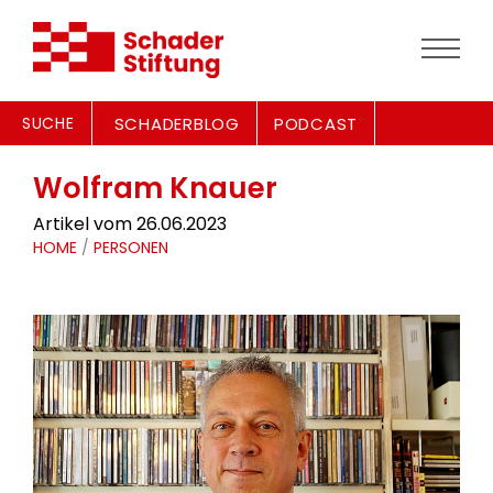
SUCHE
SCHADERBLOG
PODCAST
Wolfram Knauer
Artikel vom 26.06.2023
HOME
/
PERSONEN