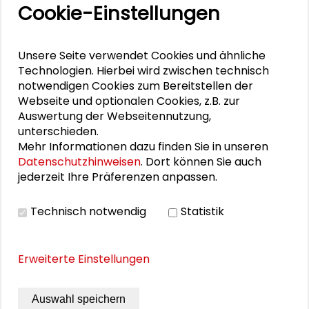
Cookie-Einstellungen
Wie lange hält die Ewigkeit?
Unsere Seite verwendet Cookies und ähnliche
Technologien. Hierbei wird zwischen technisch
Personen im Kontext
notwendigen Cookies zum Bereitstellen der
Webseite und optionalen Cookies, z.B. zur
Bettina Bohle
Auswertung der Webseitennutzung,
unterschieden.
Alexander Gemeinhardt
Mehr Informationen dazu finden Sie in unseren
Datenschutzhinweisen
. Dort können Sie auch
jederzeit Ihre Präferenzen anpassen.
Johannes Kabisch
Stella Lorenz
Technisch notwendig
Statistik
Alfred Nordmann
Erweiterte Einstellungen
Maximilian Shaikh-Yousef
Auswahl speichern
Arndt Weidler