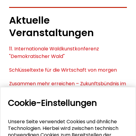
Aktuelle
Veranstaltungen
11. Internationale Waldkunstkonferenz
"Demokratischer Wald"
Schlüsseltexte für die Wirtschaft von morgen
Zusammen mehr erreichen – Zukunftsbündnis im
Dialog
Cookie-Einstellungen
Schader-Festival 2026
25. Runder Tisch Wissenschaftsstadt Darmstadt
Unsere Seite verwendet Cookies und ähnliche
Technologien. Hierbei wird zwischen technisch
notwendigen Cookies zum Bereitstellen der