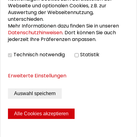
Webseite und optionalen Cookies, z.B. zur
PERSONEN IM KONTEXT
Auswertung der Webseitennutzung,
unterschieden.
Hanno Benz
Mehr Informationen dazu finden Sie in unseren
Datenschutzhinweisen
. Dort können Sie auch
Tanja Brühl
jederzeit Ihre Präferenzen anpassen.
Alexander Gemeinhardt
Technisch notwendig
Statistik
Patrick Honecker
Erweiterte Einstellungen
Wolfram Knauer
Stella Lorenz
Auswahl speichern
Alle Cookies akzeptieren
Seite drucken
Sitemap
Impressum
Datenschutz
© 2026 Schader-Stiftung