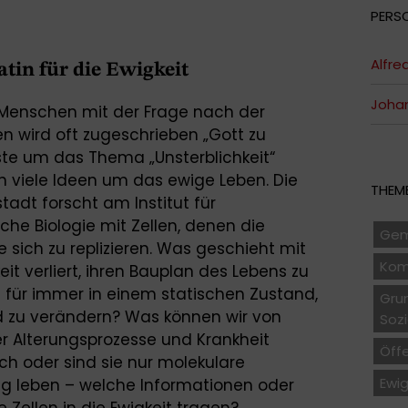
PERS
Alfr
atin für die Ewigkeit
Joha
h Menschen mit der Frage nach der
en wird oft zugeschrieben „Gott zu
ste um das Thema „Unsterblichkeit“
en viele Ideen um das ewige Leben. Die
THEME
adt forscht am Institut für
he Biologie mit Zellen, denen die
Gem
ich zu replizieren. Was geschieht mit
Kom
keit verliert, ihren Bauplan des Lebens zu
n für immer in einem statischen Zustand,
Gru
d zu verändern? Was können wir von
Soz
er Alterungsprozesse und Krankheit
Öff
ch oder sind sie nur molekulare
Ewi
g leben – welche Informationen oder