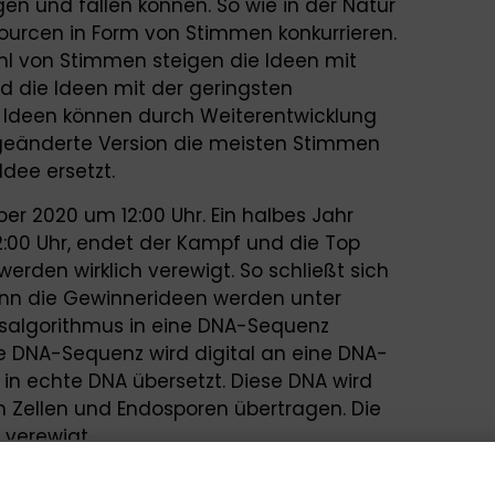
en und fallen können. So wie in der Natur
urcen in Form von Stimmen konkurrieren.
l von Stimmen steigen die Ideen mit
 die Ideen mit der geringsten
Ideen können durch Weiterentwicklung
geänderte Version die meisten Stimmen
Idee ersetzt.
ber 2020 um 12:00 Uhr. Ein halbes Jahr
2:00 Uhr, endet der Kampf und die Top
werden wirklich verewigt. So schließt sich
enn die Gewinnerideen werden unter
salgorithmus in eine DNA-Sequenz
ne DNA-Sequenz wird digital an eine DNA-
n echte DNA übersetzt. Diese DNA wird
 Zellen und Endosporen übertragen. Die
 verewigt.
r-Stiftung veranstaltet die TU