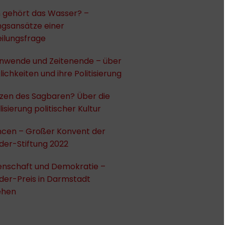
gehört das Wasser? –
ngsansätze einer
ilungsfrage
enwende und Zeitenende – über
lichkeiten und ihre Politisierung
zen des Sagbaren? Über die
isierung politischer Kultur
ncen – Großer Konvent der
der-Stiftung 2022
enschaft und Demokratie –
der-Preis in Darmstadt
ehen