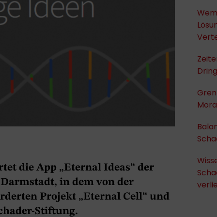
Wem 
Lösu
Verte
Zeit
Dring
Gren
Moral
Bala
Scha
Wiss
tet die App „Eternal Ideas“ der
Scha
 Darmstadt, in dem von der
verli
derten Projekt „Eternal Cell“ und
chader-Stiftung.