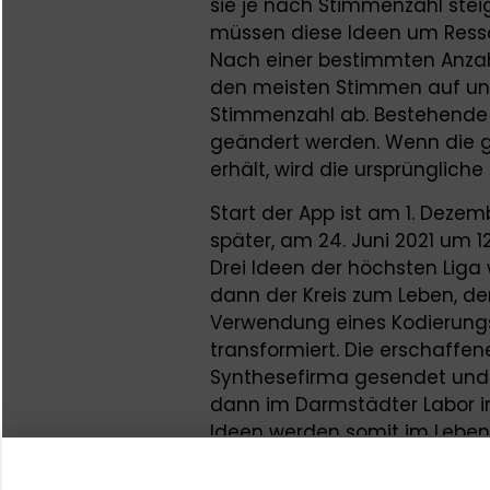
sie je nach Stimmenzahl steig
müssen diese Ideen um Resso
Nach einer bestimmten Anzah
den meisten Stimmen auf und
Stimmenzahl ab. Bestehende 
geändert werden. Wenn die 
erhält, wird die ursprüngliche 
Start der App ist am 1. Dezem
später, am 24. Juni 2021 um 1
Drei Ideen der höchsten Liga 
dann der Kreis zum Leben, d
Verwendung eines Kodierung
transformiert. Die erschaffe
Synthesefirma gesendet und i
dann im Darmstädter Labor in
Ideen werden somit im Leben
In Kooperation mit der Schade