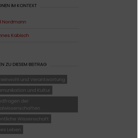
ONEN IM KONTEXT
ed Nordmann
nnes Kabisch
N ZU DIESEM BEITRAG
einwohl und Verantwortung
munikation und Kultur
ndfragen der
ialwissenschaften
entliche Wissenschaft
ges Leben