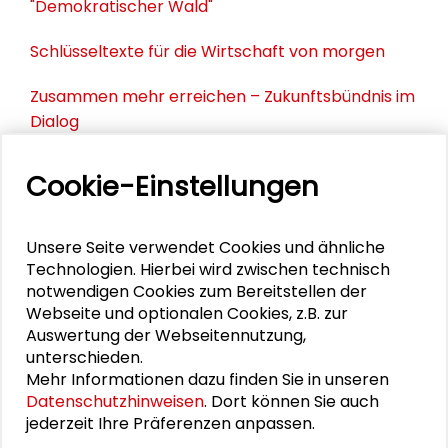
"Demokratischer Wald"
Schlüsseltexte für die Wirtschaft von morgen
Zusammen mehr erreichen – Zukunftsbündnis im
Dialog
Schader-Festival 2026
Cookie-Einstellungen
25. Runder Tisch Wissenschaftsstadt Darmstadt
Unsere Seite verwendet Cookies und ähnliche
Technologien. Hierbei wird zwischen technisch
notwendigen Cookies zum Bereitstellen der
DOWNLOADS
Webseite und optionalen Cookies, z.B. zur
Auswertung der Webseitennutzung,
Einigkeit und Recht auf Gleichheit
unterschieden.
Mehr Informationen dazu finden Sie in unseren
Datenschutzhinweisen
. Dort können Sie auch
jederzeit Ihre Präferenzen anpassen.
VIDEO