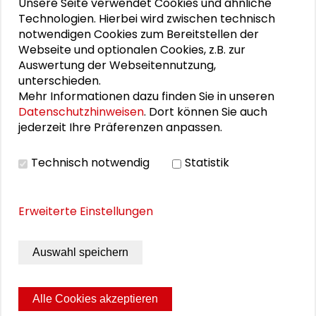
Unsere Seite verwendet Cookies und ähnliche
Rückblick und Perspektiven“
Technologien. Hierbei wird zwischen technisch
notwendigen Cookies zum Bereitstellen der
Leadership Academy #GSOLA07
Webseite und optionalen Cookies, z.B. zur
Auswertung der Webseitennutzung,
Darmstädter Tage der Transformation 2024
unterschieden.
(DTdT24)
Mehr Informationen dazu finden Sie in unseren
Datenschutzhinweisen
. Dort können Sie auch
jederzeit Ihre Präferenzen anpassen.
THEMEN ZU DIESEM BEITRAG
Technisch notwendig
Statistik
Gemeinwohl und Verantwortung
Kommunikation und Kultur
Erweiterte Einstellungen
Nachhaltige Entwicklung
Grundfragen der Sozialwissenschaften
Auswahl speichern
schaderblog
Inter- und Transdisziplinarität
Alle Cookies akzeptieren
Transformative Forschung