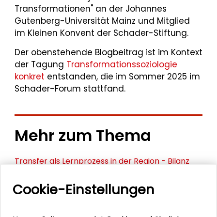
Transformationen" an der Johannes
Gutenberg-Universität Mainz und Mitglied
im Kleinen Konvent der Schader-Stiftung.
Der obenstehende Blogbeitrag ist im Kontext
der Tagung
Transformationssoziologie
konkret
entstanden, die im Sommer 2025 im
Schader-Forum stattfand.
Mehr zum Thema
Transfer als Lernprozess in der Region - Bilanz
und Ausblick des Projekts Systeminnovation für
Nachhaltige Entwicklung
Cookie-Einstellungen
Symposium „Transdisziplinäre Forschung: