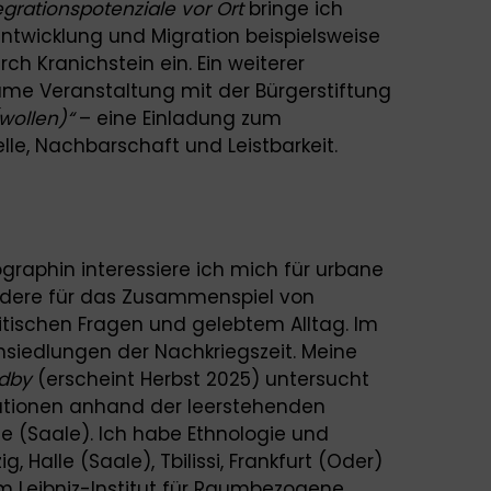
tegrationspotenziale vor Ort
bringe ich
ntwicklung und Migration beispielsweise
ch Kranichstein ein. Ein weiterer
me Veranstaltung mit der Bürgerstiftung
wollen)“
– eine Einladung zum
, Nachbarschaft und Leistbarkeit.
graphin interessiere ich mich für urbane
ndere für das Zusammenspiel von
olitischen Fragen und gelebtem Alltag. Im
siedlungen der Nachkriegszeit. Meine
ndby
(erscheint Herbst 2025) untersucht
mationen anhand der leerstehenden
e (Saale). Ich habe Ethnologie und
ig, Halle (Saale), Tbilissi, Frankfurt (Oder)
am Leibniz-Institut für Raumbezogene