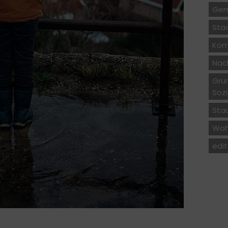
Gem
Sta
Kom
Nach
Gru
Soz
Sta
Woh
edit