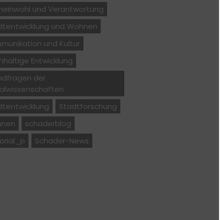
einwohl und Verantwortung
dtentwicklung und Wohnen
munikation und Kultur
haltige Entwicklung
ndfragen der
ialwissenschaften
dtentwicklung
Stadtforschung
nen
schaderblog
orial_p
Schader-News