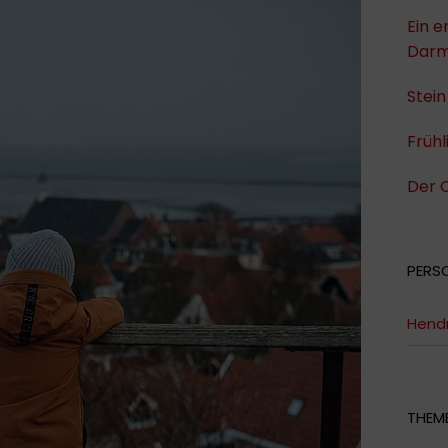
Ein e
Darm
Stein
Frühl
Der 
PERS
Hendr
THEME