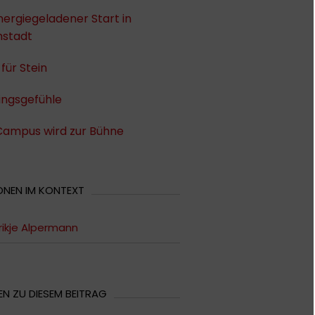
nergiegeladener Start in
stadt
 für Stein
ingsgefühle
Campus wird zur Bühne
ONEN IM KONTEXT
ikje Alpermann
N ZU DIESEM BEITRAG