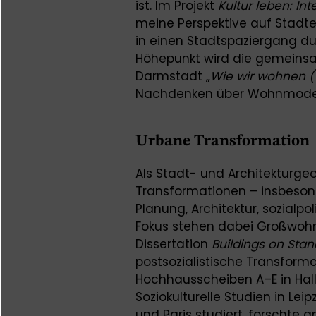
ist. Im Projekt
Kultur leben: In
meine Perspektive auf Stadte
in einen Stadtspaziergang dur
Höhepunkt wird die gemeinsa
Darmstadt „
Wie wir wohnen (
Nachdenken über Wohnmodelle
Urbane Transformation
Als Stadt- und Architekturgeo
Transformationen – insbeso
Planung, Architektur, sozialp
Fokus stehen dabei Großwohn
Dissertation
Buildings on Sta
postsozialistische Transfor
Hochhausscheiben A–E in Hall
Soziokulturelle Studien in Leipz
und Paris studiert, forschte 