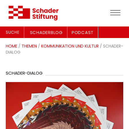
SUCHE
SCHADERBLOG
PODCAST
HOME
/
THEMEN
/
KOMMUNIKATION UND KULTUR
/ SCHADER-
DIALOG
SCHADER-DIALOG