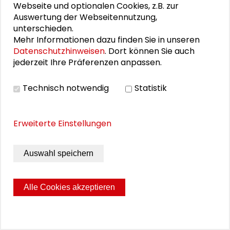
SCHADER-DIALOG
Webseite und optionalen Cookies, z.B. zur
Auswertung der Webseitennutzung,
unterschieden.
Mehr Informationen dazu finden Sie in unseren
Datenschutzhinweisen
. Dort können Sie auch
jederzeit Ihre Präferenzen anpassen.
Technisch notwendig
Statistik
Erweiterte Einstellungen
Auswahl speichern
Schader-Dialog 1/15: „Nachhaltigkeit im
Alle Cookies akzeptieren
Dialog“
Das Magazin der Schader-Stiftung zum Dialog
zwischen Gesellschaftswissenschaften und Praxis