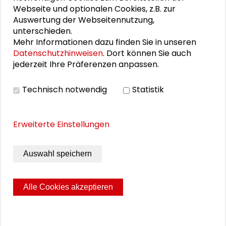
Webseite und optionalen Cookies, z.B. zur
„ruhenden Verkehrs“
Auswertung der Webseitennutzung,
unterschieden.
Mehr Informationen dazu finden Sie in unseren
Datenschutzhinweisen
. Dort können Sie auch
PERSONEN IM KONTEXT
jederzeit Ihre Präferenzen anpassen.
DTdT23: Die regionale Klimawende finanzieren
Technisch notwendig
Statistik
Erweiterte Einstellungen
THEMEN ZU DIESEM BEITRAG
Nachhaltige Entwicklung
Auswahl speichern
Transformative Forschung
Alle Cookies akzeptieren
Tage der Transformation
s:ne
Seite drucken
Sitemap
Impressum
Datenschutz
© 2026 Schader-Stiftung