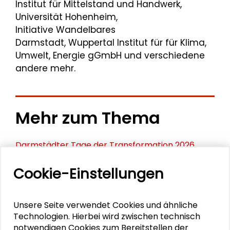
Institut für Mittelstand und Handwerk,
Universität Hohenheim,
Initiative Wandelbares
Darmstadt, Wuppertal Institut für für Klima,
Umwelt, Energie gGmbH und verschiedene
andere mehr.
Mehr zum Thema
Darmstädter Tage der Transformation 2026
(DTdT26)
Cookie-Einstellungen
DTdT26 | Demokratische Baukultur als kollektive
Praxis
Unsere Seite verwendet Cookies und ähnliche
Technologien. Hierbei wird zwischen technisch
DTdT26 | Straßenräume räumen? Perspektiven
notwendigen Cookies zum Bereitstellen der
für eine sozial-ökologische Transformation des