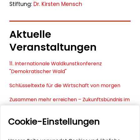
Stiftung:
Dr. Kirsten Mensch
Aktuelle
Veranstaltungen
11. Internationale Waldkunstkonferenz
"Demokratischer Wald"
Schlüsseltexte für die Wirtschaft von morgen
Zusammen mehr erreichen – Zukunftsbündnis im
Dialog
Cookie-Einstellungen
Schader-Festival 2026
25. Runder Tisch Wissenschaftsstadt Darmstadt