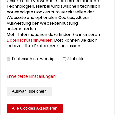
Unsere Seite verwendet Cookies und ähnliche
Technologien. Hierbei wird zwischen technisch
notwendigen Cookies zum Bereitstellen der
Webseite und optionalen Cookies, z.B. zur
DOWNLOADS
Auswertung der Webseitennutzung,
unterschieden.
Einladung Tagung Transformation fair gestalten
Mehr Informationen dazu finden Sie in unseren
Wirtschaftsdemokratie und Strukturpolitik –
Datenschutzhinweisen
. Dort können Sie auch
Folien zum Vortrag von Dr. Rudolf Luz (PDF)
jederzeit Ihre Präferenzen anpassen.
Transformationsatlas: wesentliche Ergebnisse –
Technisch notwendig
Statistik
Folien zum Vortrag von Ulrike Obermayr (PDF)
Erweiterte Einstellungen
BILDERGALERIE
Auswahl speichern
Impressionen von der Tagung
Alle Cookies akzeptieren