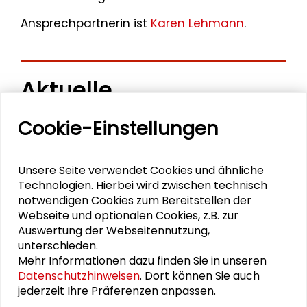
Ansprechpartnerin ist
Karen Lehmann
.
Aktuelle
Veranstaltungen
Cookie-Einstellungen
11. Internationale Waldkunstkonferenz
Unsere Seite verwendet Cookies und ähnliche
"Demokratischer Wald"
Technologien. Hierbei wird zwischen technisch
notwendigen Cookies zum Bereitstellen der
Schlüsseltexte für die Wirtschaft von morgen
Webseite und optionalen Cookies, z.B. zur
Auswertung der Webseitennutzung,
Zusammen mehr erreichen – Zukunftsbündnis im
unterschieden.
Dialog
Mehr Informationen dazu finden Sie in unseren
Datenschutzhinweisen
. Dort können Sie auch
Schader-Festival 2026
jederzeit Ihre Präferenzen anpassen.