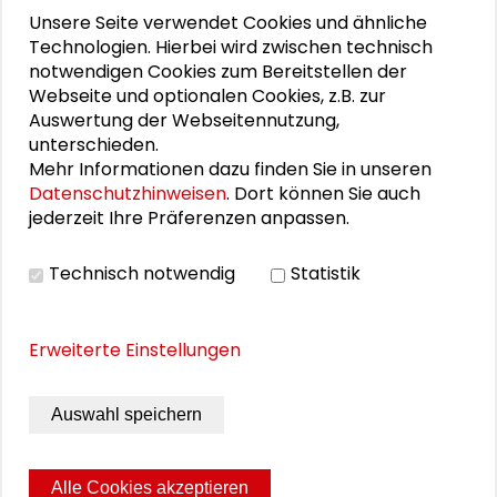
Nicole Deitelhoff
Unsere Seite verwendet Cookies und ähnliche
Technologien. Hierbei wird zwischen technisch
Otfried Jarren
notwendigen Cookies zum Bereitstellen der
Webseite und optionalen Cookies, z.B. zur
Christoph Möllers
Auswertung der Webseitennutzung,
unterschieden.
Dorothea Kübler
Mehr Informationen dazu finden Sie in unseren
Datenschutzhinweisen
. Dort können Sie auch
Armin Nassehi
jederzeit Ihre Präferenzen anpassen.
Lisa Herzog
Technisch notwendig
Statistik
Steffen Mau
Erweiterte Einstellungen
Silja Häusermann
Martina Löw
Auswahl speichern
Alle Cookies akzeptieren