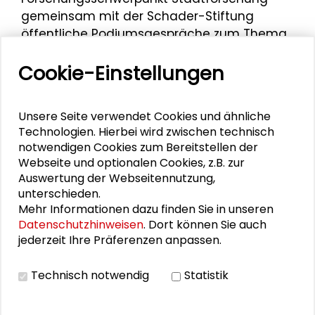
gemeinsam mit der Schader-Stiftung
öffentliche Podiumsgespräche zum Thema
„Typisch Darmstadt! Gespräche über Alltag
Cookie-Einstellungen
in der Wissenschaftsstadt Darmstadt“
.
Zuletzt hielt sie 2015 den Vortrag
„Verantwortung und Verbundenheit“
im
Unsere Seite verwendet Cookies und ähnliche
Technologien. Hierbei wird zwischen technisch
Rahmen des
Sommercamps „Neue
notwendigen Cookies zum Bereitstellen der
Verantwortungen. Gesellschaft,
Webseite und optionalen Cookies, z.B. zur
Gemeinwohl, Gestaltung“
.
Auswertung der Webseitennutzung,
unterschieden.
Mehr Informationen dazu finden Sie in unseren
Datenschutzhinweisen
. Dort können Sie auch
Personen im Kontext
jederzeit Ihre Präferenzen anpassen.
Helmuth Berking
Technisch notwendig
Statistik
Peter Noller