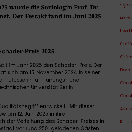
Silja
25 wurde die Soziologin Prof. Dr.
et. Der Festakt fand im Juni 2025
Nicol
Lisa 
Stef
Schader-Preis 2025
Otfri
hält im Jahr 2025 den Schader-Preis. Der
Dorot
at sich am 15. November 2024 in seiner
e Professorin für Planungs- und
Chris
Technischen Universität Berlin
Chris
ualitätsbegriff entwickelt.“ Mit dieser
Armin
öw am 12. Juni 2025 in ihre
ich der Verleihung des Schader-Preises in
Roge
mstadt vor rund 250 geladenen Gästen