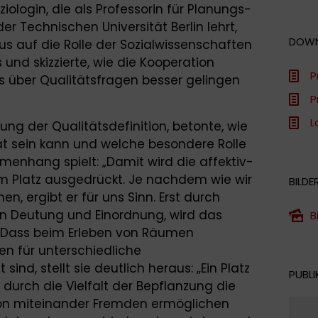
ologin, die als Professorin für Planungs-
er Technischen Universität Berlin lehrt,
DOW
us auf die Rolle der Sozialwissenschaften
und skizzierte, wie die Kooperation
P
is über Qualitätsfragen besser gelingen
P
L
ung der Qualitätsdefinition, betonte, wie
tät sein kann und welche besondere Rolle
enhang spielt: „Damit wird die affektiv-
m Platz ausgedrückt. Je nachdem wie wir
BILDE
, ergibt er für uns Sinn. Erst durch
en Deutung und Einordnung, wird das
B
w. Dass beim Erleben von Räumen
en für unterschiedliche
ind, stellt sie deutlich heraus: „Ein Platz
PUBLI
durch die Vielfalt der Bepflanzung die
on miteinander Fremden ermöglichen