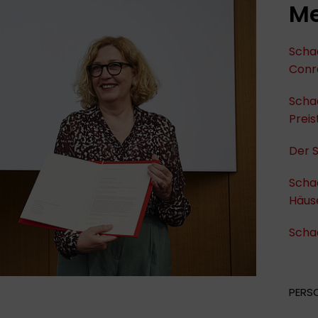
Me
Schad
Conr
Scha
Preis
Der 
Schad
Häus
Schad
PERS