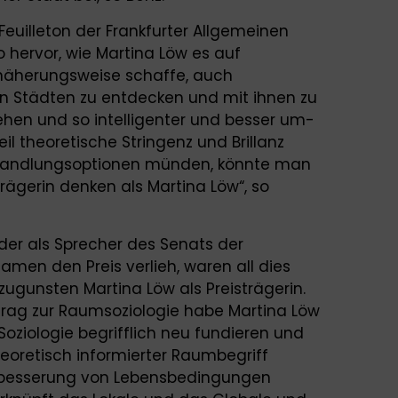
 Feuilleton der Frankfurter Allgemeinen
o hervor, wie Martina Löw es auf
Annäherungsweise schaffe, auch
on Städten zu entdecken und mit ihnen zu
stehen und so intelligenter und besser um-
l theoretische Stringenz und Brillanz
he Handlungsoptionen münden, könnte man
rägerin denken als Martina Löw“, so
s, der als Sprecher des Senats der
amen den Preis verlieh, waren all dies
ugunsten Martina Löw als Preisträgerin.
trag zur Raumsoziologie habe Martina Löw
 Soziologie begrifflich neu fundieren und
heoretisch informierter Raumbegriff
erbesserung von Lebensbedingungen