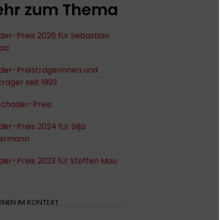
hr zum Thema
er-Preis 2026 für Sebastian
ad
der-Preisträgerinnen und
träger seit 1993
Schader-Preis
er-Preis 2024 für Silja
ermann
er-Preis 2023 für Steffen Mau
ONEN IM KONTEXT