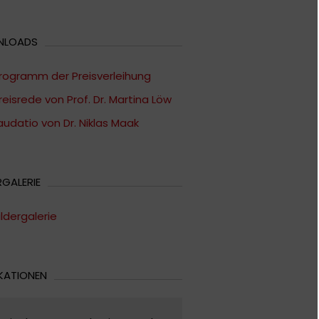
NLOADS
rogramm der Preisverleihung
reisrede von Prof. Dr. Martina Löw
audatio von Dr. Niklas Maak
RGALERIE
ildergalerie
KATIONEN