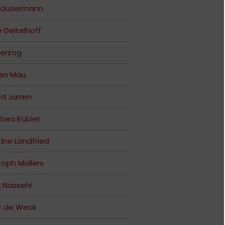
 Häusermann
e Deitelhoff
Herzog
fen Mau
ed Jarren
hea Kübler
tine Landfried
toph Möllers
 Nassehi
r de Weck