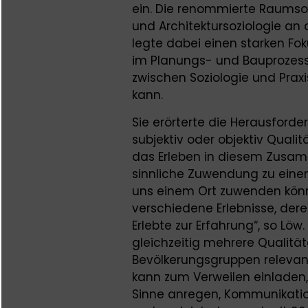
ein. Die renommierte Raumsozi
und Architektursoziologie an d
legte dabei einen starken Fok
im Planungs- und Bauprozess 
zwischen Soziologie und Prax
kann.
Sie erörterte die Herausforder
subjektiv oder objektiv Quali
das Erleben in diesem Zusamm
sinnliche Zuwendung zu eine
uns einem Ort zuwenden können
verschiedene Erlebnisse, der
Erlebte zur Erfahrung“, so Lö
gleichzeitig mehrere Qualität
Bevölkerungsgruppen relevant s
kann zum Verweilen einladen, 
Sinne anregen, Kommunikati