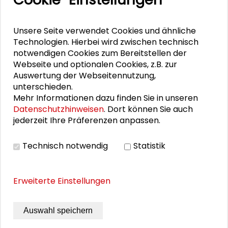
Anselm Hager
Unsere Seite verwendet Cookies und ähnliche
Ulrike Röttger
Technologien. Hierbei wird zwischen technisch
notwendigen Cookies zum Bereitstellen der
Philipp Schulz
Webseite und optionalen Cookies, z.B. zur
Auswertung der Webseitennutzung,
Stefan Selke
unterschieden.
Mehr Informationen dazu finden Sie in unseren
Julian Wékel
Datenschutzhinweisen
. Dort können Sie auch
jederzeit Ihre Präferenzen anpassen.
Technisch notwendig
Statistik
DOWNLOADS
Programm des Großen Konvents 2020
Erweiterte Einstellungen
Keynote von Elham Manea
Auswahl speichern
Keynote von Matthias Quent