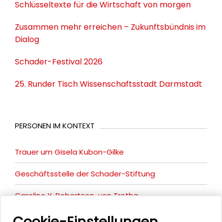
Schlüsseltexte für die Wirtschaft von morgen
Zusammen mehr erreichen – Zukunftsbündnis im
Dialog
Schader-Festival 2026
25. Runder Tisch Wissenschaftsstadt Darmstadt
PERSONEN IM KONTEXT
Trauer um Gisela Kubon-Gilke
Geschäftsstelle der Schader-Stiftung
Caroline Y. Robertson-von Trotha
Cookie-Einstellungen
Gisela Kubon-Gilke