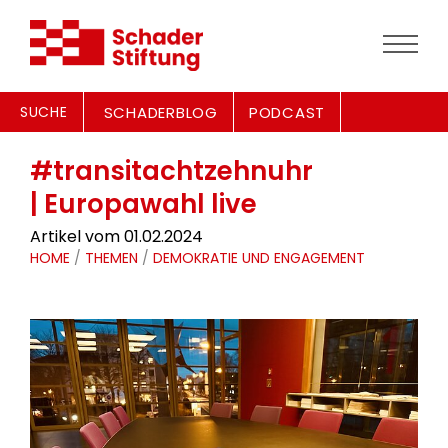
SUCHE
SCHADERBLOG
PODCAST
#transitachtzehnuhr
| Europawahl live
Artikel vom 01.02.2024
HOME
/
THEMEN
/
DEMOKRATIE UND ENGAGEMENT