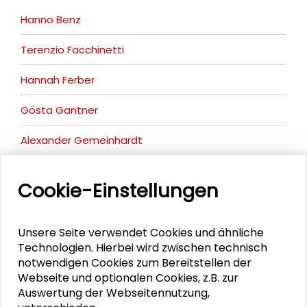
Hanno Benz
Terenzio Facchinetti
Hannah Ferber
Gösta Gantner
Alexander Gemeinhardt
Rocío Guenther
Cookie-Einstellungen
Dirk Jörke
Stina Kjellgren
Unsere Seite verwendet Cookies und ähnliche
Technologien. Hierbei wird zwischen technisch
Benjamin Stehl
notwendigen Cookies zum Bereitstellen der
Webseite und optionalen Cookies, z.B. zur
Georgios Terizakis
Auswertung der Webseitennutzung,