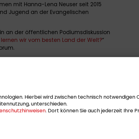
mmen mit Hanna-Lena Neuser seit 2015
nd Jugend an der Evangelischen
n an der öffentlichen Podiumsdiskussion
lernen wir vom besten Land der Welt?
“
Forum.
n Interviewten im
filmischer Prolog
zum
Stiftung 2018
, in dem mehrere Personen
ngsbereichen zu Wort kamen und ein
eweiligen Perspektive zu dem Thema
aben.
nologien. Hierbei wird zwischen technisch notwendigen 
i 2024 bei der
itennutzung, unterschieden.
enschutzhinweisen
. Dort können Sie auch jederzeit Ihre
ehnuhr– Ein Wahlabend mit Wein, Brezeln
en
zur Europawahl 2024 auf dem Podium