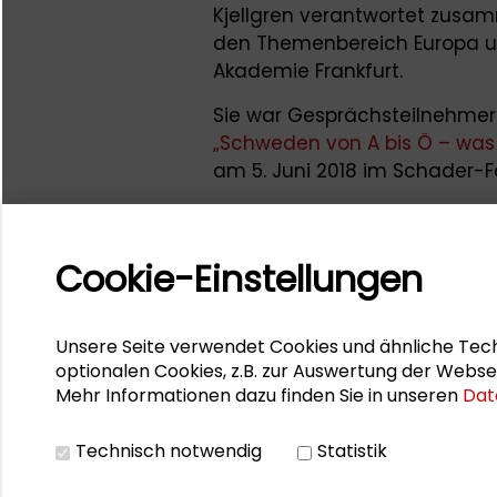
Kjellgren verantwortet zusa
den Themenbereich Europa u
Akademie Frankfurt.
Sie war Gesprächsteilnehmeri
„Schweden von A bis Ö – was 
am 5. Juni 2018 im Schader-
Stina Kjellgren gehörte zu de
Großen Konvent der Schader-
Cookie-Einstellungen
aus unterschiedlichen Wirku
kurzes Statement aus ihrer j
„Definiere Deutschland!“ abg
Unsere Seite verwendet Cookies und ähnliche Tech
Stina Kjellgren wird am 9. Jun
optionalen Cookies, z.B. zur Auswertung der Webse
Mehr Informationen dazu finden Sie in unseren
Dat
Veranstaltung
#transitachtz
& Gesellschaftswissenschaft
Technisch notwendig
Statistik
vertreten sein.