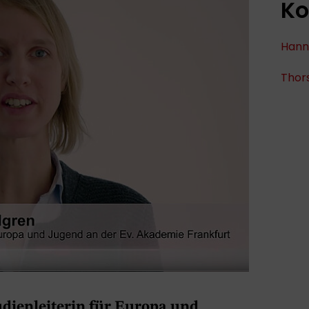
Ko
Hann
Thors
tudienleiterin für Europa und