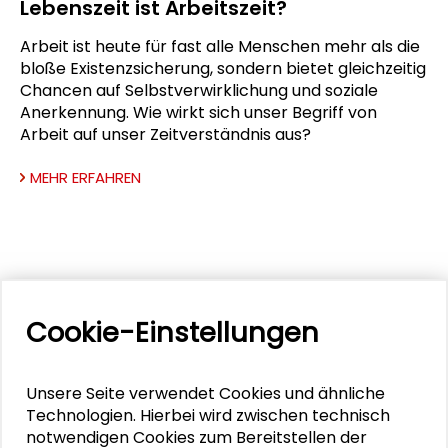
Lebenszeit ist Arbeitszeit?
Arbeit ist heute für fast alle Menschen mehr als die
bloße Existenzsicherung, sondern bietet gleichzeitig
Chancen auf Selbstverwirklichung und soziale
Anerkennung. Wie wirkt sich unser Begriff von
Arbeit auf unser Zeitverständnis aus?
MEHR ERFAHREN
ARBEIT
Cookie-Einstellungen
Telearbeit
In Zukunft werden immer mehr Menschen (auch)
Unsere Seite verwendet Cookies und ähnliche
zu Hause arbeiten, die industriegesellschaftliche
Technologien. Hierbei wird zwischen technisch
Trennung von Wohnen und Arbeiten wird
notwendigen Cookies zum Bereitstellen der