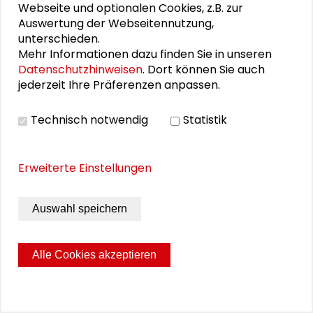
tendenziell rückgängig gemacht.
Webseite und optionalen Cookies, z.B. zur
Auswertung der Webseitennutzung,
MEHR ERFAHREN
unterschieden.
Mehr Informationen dazu finden Sie in unseren
Datenschutzhinweisen
. Dort können Sie auch
jederzeit Ihre Präferenzen anpassen.
ARBEIT
Technisch notwendig
Statistik
Aktivieren statt Versorgen
Erweiterte Einstellungen
Öffentliche Daseinsvorsorge auf dem Prüfstand –
Wie können in Zeiten knapper Kassen
Versorgungslücken vermieden werden?
Auswahl speichern
MEHR ERFAHREN
Alle Cookies akzeptieren