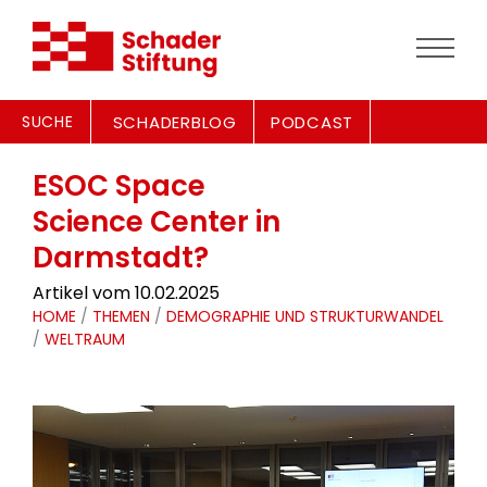
SUCHE
SCHADERBLOG
PODCAST
ESOC Space
Science Center in
Darmstadt?
Artikel vom 10.02.2025
HOME
/
THEMEN
/
DEMOGRAPHIE UND STRUKTURWANDEL
/
WELTRAUM