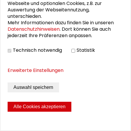
Webseite und optionalen Cookies, z.B. zur
Auswertung der Webseitennutzung,
unterschieden.
Mehr Informationen dazu finden Sie in unseren
DIGITALISIERUNG
Datenschutzhinweisen
. Dort können Sie auch
jederzeit Ihre Präferenzen anpassen.
Technisch notwendig
Statistik
Erweiterte Einstellungen
KI Science Film on Tour
Anlässlich des Wissenschaftsjahres 2019 –
Auswahl speichern
Künstliche Intelligenz veranstaltete das Zentrum für
Angewandte Kulturwissenschaft und Studium
Generale (ZAK) am Karlsruher Institut für
Alle Cookies akzeptieren
Technologie (KIT) vom 3. bis 5. Juli 2019 das „KI
Science Film Festival“. Neben anderen Spielstätten
beteiligte sich die Schader-Stiftung am Projekt „KI
Science Film on Tour“.