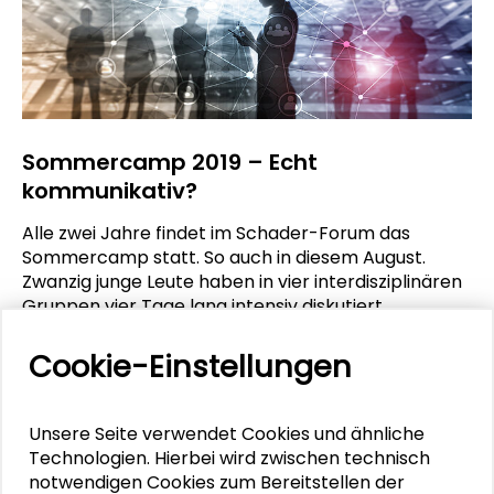
Sommercamp 2019 – Echt
kommunikativ?
Alle zwei Jahre findet im Schader-Forum das
Sommercamp statt. So auch in diesem August.
Zwanzig junge Leute haben in vier interdisziplinären
Gruppen vier Tage lang intensiv diskutiert,
konzipiert und präsentiert. Unter dem Titel „Echt
kommunikativ?“ bildeten analoge und digitale
Cookie-Einstellungen
Begegnungen im öffentlichen Raum das
thematische Band des Sommercamps.
Unsere Seite verwendet Cookies und ähnliche
MEHR ERFAHREN
Technologien. Hierbei wird zwischen technisch
notwendigen Cookies zum Bereitstellen der