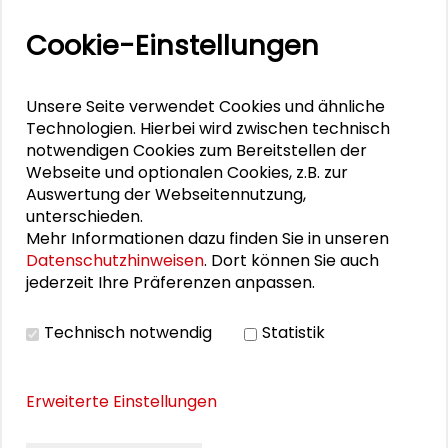
Willkommenskultur als Strategie zur
Gewinnung von Fachkräften – sind wir
Cookie-Einstellungen
bereit für mehr Zuwanderung?
Unsere Seite verwendet Cookies und ähnliche
Erfolgreiche Integration im ländlichen
Technologien. Hierbei wird zwischen technisch
Raum
notwendigen Cookies zum Bereitstellen der
Webseite und optionalen Cookies, z.B. zur
Integrationspotenziale in kleinen Städten
Auswertung der Webseitennutzung,
und Landkreisen
unterschieden.
Mehr Informationen dazu finden Sie in unseren
Datenschutzhinweisen
. Dort können Sie auch
Angebotsstrukturen für Integration im
jederzeit Ihre Präferenzen anpassen.
ländlichen Raum
Technisch notwendig
Statistik
Erweiterte Einstellungen
THEMEN ZU DIESEM BEITRAG