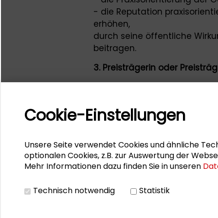
- die Reputation praxisorient
erhöhen,
durch seine öffentliche Wirku
beitragen.
3.
Preisträgerin oder Preisträg
3.1
Mit dem Schader-Preis zeich
Cookie-Einstellungen
Gesellschaftswissenschaftler
aus, die aufgrund ihrer wegw
durch ihr vorbildliches Engag
Unsere Seite verwendet Cookies und ähnliche Tech
Beitrag zur Lösung gesellscha
optionalen Cookies, z.B. zur Auswertung der Webse
Mehr Informationen dazu finden Sie in unseren
Dat
3.2
Mit der Verleihung des Schade
Technisch notwendig
Statistik
Preisträgerin zum Mitglied au