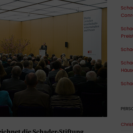
Schad
Conr
Scha
Preis
Schad
Schad
Häus
Schad
PERS
Chris
ichnet die Schader-Stiftung