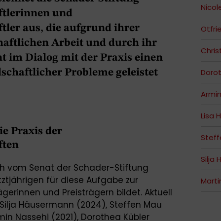
Nicol
ftlerinnen und
tler aus, die aufgrund ihrer
Otfri
ftlichen Arbeit und durch ihr
Chris
 im Dialog mit der Praxis einen
lschaftlicher Probleme geleistet
Dorot
Armin
Lisa 
e Praxis der
Stef
ften
Silja
ich vom Senat der Schader-Stiftung
tztjährigen für diese Aufgabe zur
Marti
erinnen und Preisträgern bildet. Aktuell
, Silja Häusermann (2024), Steffen Mau
rmin Nassehi (2021), Dorothea Kübler