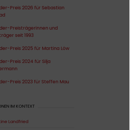
er-Preis 2026 für Sebastian
ad
der-Preisträgerinnen und
träger seit 1993
er-Preis 2025 für Martina Löw
er-Preis 2024 für Silja
ermann
er-Preis 2023 für Steffen Mau
ONEN IM KONTEXT
tine Landfried