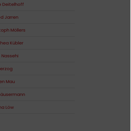
e Deitelhoff
ed Jarren
toph Möllers
hea Kübler
 Nassehi
Herzog
fen Mau
 Häusermann
na Löw