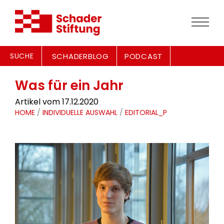
SUCHE
SCHADERBLOG
PODCAST
Was für ein Jahr
Artikel vom 17.12.2020
HOME
/
INDIVIDUELLE AUSWAHL
/
EDITORIAL_P