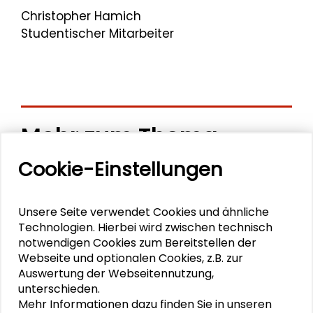
Christopher Hamich
Studentischer Mitarbeiter
Mehr zum Thema
Cookie-Einstellungen
Ein energiegeladener Start in Darmstadt
Stein für Stein
Unsere Seite verwendet Cookies und ähnliche
Technologien. Hierbei wird zwischen technisch
Frühlingsgefühle
notwendigen Cookies zum Bereitstellen der
Webseite und optionalen Cookies, z.B. zur
Die Stadt im Wandel weiterdenken
Auswertung der Webseitennutzung,
unterschieden.
Der Campus wird zur Bühne
Mehr Informationen dazu finden Sie in unseren