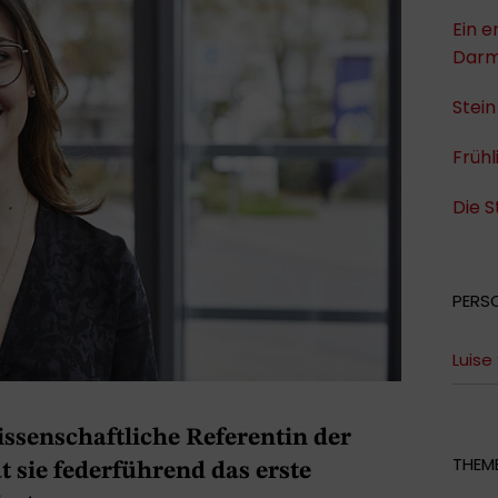
Ein e
Darm
Stein
Frühl
Die 
PERS
Luise
Wissenschaftliche Referentin der
THEME
t sie federführend das erste