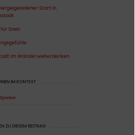
nergiegeladener Start in
stadt
 für Stein
ingsgefühle
Stadt im Wandel weiterdenken
ONEN IM KONTEXT
 Spieker
N ZU DIESEM BEITRAG