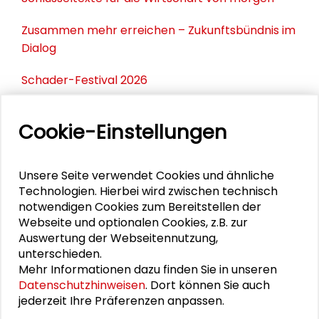
Zusammen mehr erreichen – Zukunftsbündnis im
Dialog
Schader-Festival 2026
25. Runder Tisch Wissenschaftsstadt Darmstadt
Cookie-Einstellungen
PERSONEN IM KONTEXT
Unsere Seite verwendet Cookies und ähnliche
Technologien. Hierbei wird zwischen technisch
notwendigen Cookies zum Bereitstellen der
Rocío Guenther
Webseite und optionalen Cookies, z.B. zur
Auswertung der Webseitennutzung,
Valeria Elsesser
unterschieden.
Mehr Informationen dazu finden Sie in unseren
Alexander Gemeinhardt
Datenschutzhinweisen
. Dort können Sie auch
jederzeit Ihre Präferenzen anpassen.