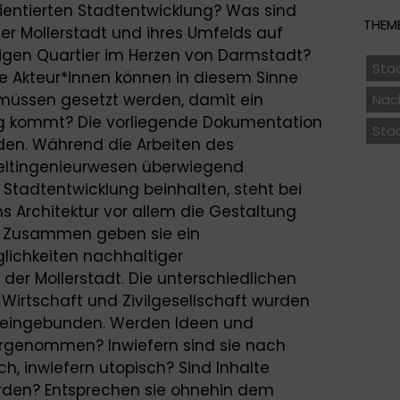
orientierten Stadtentwicklung? Was sind
THEME
er Mollerstadt und ihres Umfelds auf
gen Quartier im Herzen von Darmstadt?
Sta
 Akteur*innen können in diesem Sinne
müssen gesetzt werden, damit ein
Nach
g kommt? Die vorliegende Dokumentation
Sta
nden. Während die Arbeiten des
ltingenieurwesen überwiegend
 Stadtentwicklung beinhalten, steht bei
s Architektur vor allem die Gestaltung
 Zusammen geben sie ein
lichkeiten nachhaltiger
der Mollerstadt. Die unterschiedlichen
 Wirtschaft und Zivilgesellschaft wurden
it eingebunden. Werden Ideen und
rgenommen? Inwiefern sind sie nach
h, inwiefern utopisch? Sind Inhalte
erden? Entsprechen sie ohnehin dem