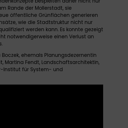
rendenkonzepte bespielten daher nicht nur
m Rande der Mollerstadt, sie
eue öffentliche Grünflächen generieren
nsätze, wie die Stadtstruktur nicht nur
qualifiziert werden kann. Es konnte gezeigt
ht notwendigerweise einen Verlust an
.
ra Boczek, ehemals Planungsdezernentin
 Martina Fendt, Landschaftsarchitektin,
r-Institut für System- und