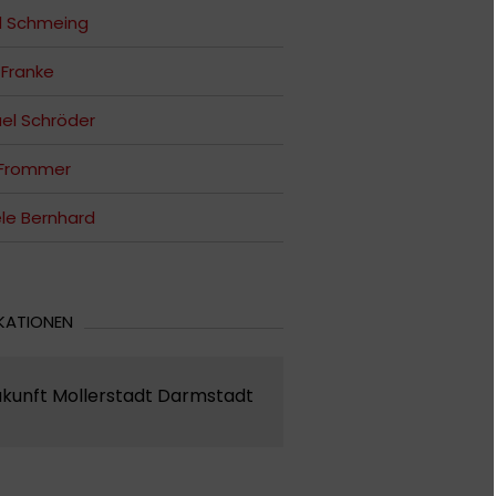
d Schmeing
e Franke
el Schröder
 Frommer
le Bernhard
KATIONEN
ukunft Mollerstadt Darmstadt