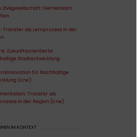
 Zivilgesellschaft: Gemeinsam
chen
– Transfer als Lernprozess in der
on
ris: Zukunftsorientierte
haltige Stadtentwicklung
eminnovation für Nachhaltige
cklung (s:ne)
entation: Transfer als
rozess in der Region (s:ne)
ONEN IM KONTEXT