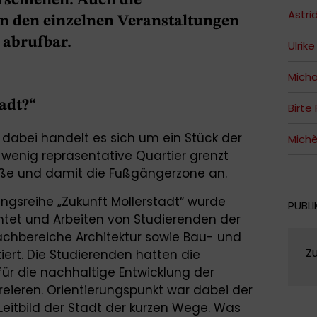
erschienen. Auch die
Astri
n den einzelnen Veranstaltungen
e abrufbar.
Ulrik
Micha
adt?“
Birte
 dabei handelt es sich um ein Stück der
Michè
wenig repräsentative Quartier grenzt
raße und damit die Fußgängerzone an.
tungsreihe „Zukunft Mollerstadt“ wurde
PUBLI
htet und Arbeiten von Studierenden der
chbereiche Architektur sowie Bau- und
Z
ert. Die Studierenden hatten die
ür die nachhaltige Entwicklung der
kreieren. Orientierungspunkt war dabei der
eitbild der Stadt der kurzen Wege. Was