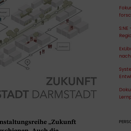
Fokus
fors
S:NE 
Regi
ExLib
nach
Syst
Entwi
Dokum
Lernp
PERS
anstaltungsreihe „Zukunft