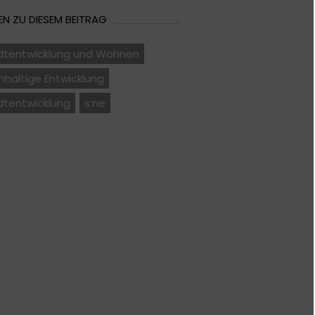
N ZU DIESEM BEITRAG
dtentwicklung und Wohnen
haltige Entwicklung
dtentwicklung
s:ne